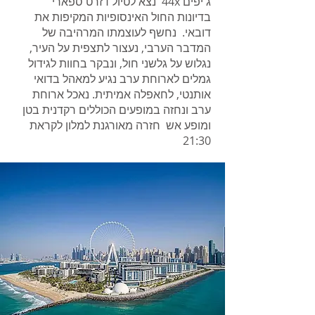
ג'יפים 44x נצא לטיול דזרט ספארי
בדיונות החול האינסופיות המקיפות את
דובאי. נחשף לעוצמתו המרהיבה של
המדבר הערבי, נעצור לתצפית על העיר,
נגלוש על גלשני חול, ונבקר בחוות לגידול
גמלים לארוחת ערב נגיע למאהל בדואי
אותנטי, לחאפלה אמיתית. נאכל ארוחת
ערב ונחזה במופעים הכוללים רקדנית בטן
ומופע אש חזרה מאורגנת למלון לקראת
21:30