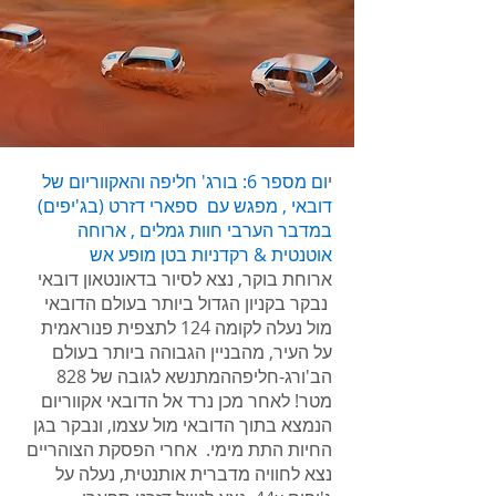
י
ום מספר 6: בורג' חליפה והאקווריום של
דובאי , מפגש עם ספארי דזרט (בג'יפים)
במדבר הערבי חוות גמלים , ארוחה
אוטנטית & רקדניות בטן מופע אש
ארוחת בוקר, נצא לסיור בדאונטאון דובאי
נבקר בקניון הגדול ביותר בעולם הדובאי
מול נעלה לקומה 124 לתצפית פנוראמית
על העיר, מהבניין הגבוהה ביותר בעולם
הב'ורג-חליפההמתנשא לגובה של 828
מטר! לאחר מכן נרד אל הדובאי אקווריום
הנמצא בתוך הדובאי מול עצמו, ונבקר בגן
החיות התת מימי. אחרי הפסקת הצוהריים
נצא לחוויה מדברית אותנטית, נעלה על