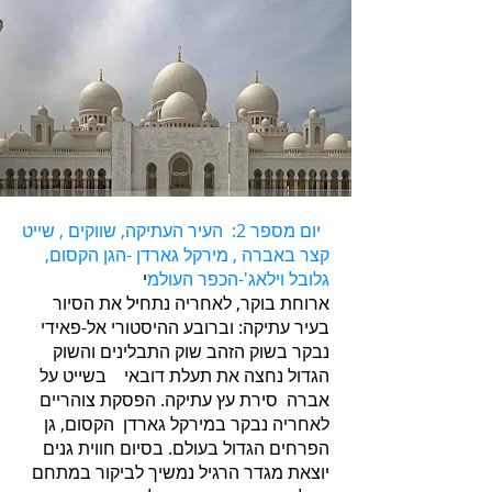
יום מספר 2: העיר העתיקה, שווקים , שייט
קצר באברה , מירקל גארדן -הגן הקסום,
גלובל וילאג'-הכפר העולמ
י
ארוחת בוקר, לאחריה נתחיל את הסיור
בעיר עתיקה: וברובע ההיסטורי אל-פאידי
נבקר בשוק הזהב שוק התבלינים והשוק
הגדול נחצה את תעלת דובאי בשייט על
אברה סירת עץ עתיקה. הפסקת צוהריים
לאחריה נבקר במירקל גארדן הקסום, גן
הפרחים הגדול בעולם. בסיום חווית גנים
יוצאת מגדר הרגיל נמשיך לביקור במתחם