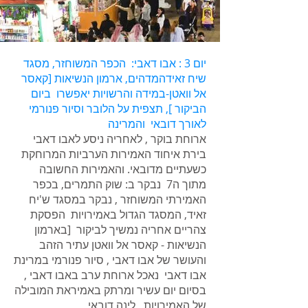
יום 3 : אבו דאבי: הכפר המשוחזר, מסגד
שיח זאידהמדהים, ארמון הנשיאות [קאסר
אל וואטן-במידה והרשויות יאפשרו ביום
הביקור ], תצפית על הלובר וסיור פנורמי
לאורך דובאי והמרינה
ארוחת בוקר , לאחריה ניסע לאבו דאבי
בירת איחוד האמירות הערביות המרוחקת
כשעתיים מדובאי. והאמירות החשובה
מתוך ה7 נבקר ב: שוק התמרים, בכפר
האמירתי המשוחזר , נבקר במסגד ש'יח
זאיד, המסגד הגדול באמירויות הפסקת
צהריים אחריה נמשיך לביקור [בארמון
הנשיאות - קאסר אל וואטן עתיר הזהב
והעושר של אבו דאבי , סיור פנורמי במרינת
אבו דאבי נאכל ארוחת ערב באבו דאבי ,
בסיום יום עשיר ומרתק באמיראת המובילה
של האמירויות , לינה דובאי