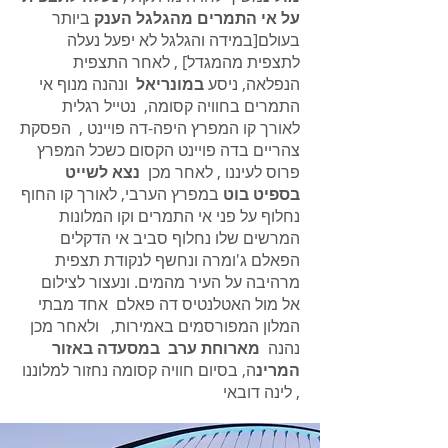
על אי התמרים מהגלגל הענק
ביותר
בעולם[במידה והגלגל לא יפעל נעלה
לתצפית מהמגדל] , לאחר התצפית
הנפלאה, ניסע
במונריאל
ונהנה מנוף אי
התמרים בחוויה קסומה, נטייל רגלית
לאורך קו המפרץ היפה-דה פויינט , הפסקת
צהריים בדה פויינט הקסום כשכל המפרץ
פרוס לעיננו , לאחר מכן
נצא לשייט
בספיט בוט
במפרץ הערבי, לאורך קו החוף
נחלוף על פני אי התמרים וקו המלונות
המרשים שלו נחלוף סביב אי הדקלים
הפאלם ג'ומרה ונחשף לנקודת תצפית
מרהיבה על העיר מהמים. ונעצור לצילום
אל מול האטלנטיס דה פאלם אחד מבתי
המלון המפורסמים באמירות, ולאחר מכן
נהנה
מארוחת ערב במסעדה באזור
המרינ
ה, בסיום חוויה קסומה נחזור למלוננו
, לינה דובאי