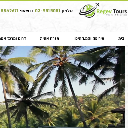
טלפון
03-9515051
בווצאפ
08862671
בית
אירופה והמ.התיכון
מזרח אסיה
דרום ומרכז אמר