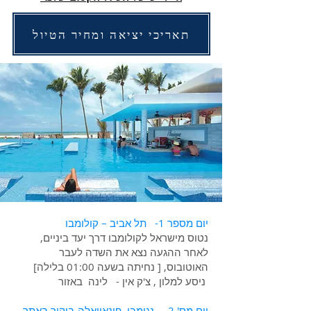
תאריכי יציאה ומחיר הטיול
יום מספר 1- תל אביב – קולומבו
נטוס מישראל לקולומבו דרך יעד ביניים,
לאחר ההגעה נצא את השדה לעבר
האוטובוס, [ נחיתה בשעה 01:00 בלילה]
ניסע למלון , צ'ק אין - לינה באזור
יום מס' 2 – נגומבו, פינאוואלה-ביקור באתר-