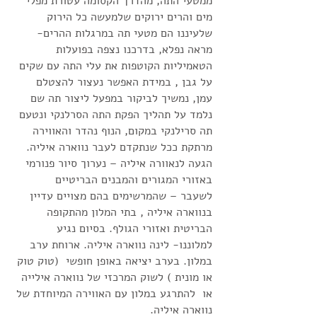
ממטעי התה, מהדרך הקסומה עטורת מפלי
מים והרים ירוקים שלמעשה כל הירוק
שלעיננו הם מטעי תה במרגלות ההרים-
מראה נפלא, בדרכנו נצפה בפועלות
הטאמיליות הקוטפות את עלי התה עם שקים
על גבן , במידת האפשר נעצור להצטלם
עמן, נמשיך לביקור במפעל ליצור תה שם
נלמד על תהליך הפקת התה הסרלנקי ונטעם
תה סרילנקי במקום, הנוף נהדר והאווירה
מרתקת ככל שנתקדם לעבר נווארה איליה.
הגעה לנאוורה איליה – נערוך סיור פנורמי
באזורי המגורים והמבנים הבריטיים
לשעבר – שהמרשימים בהם מצויים עדיין
בנווארה איליה , בתי המלון מהתקופה
הבריטית ואזורי הגולף. בסיום נגיע
למלוננו- לינה נווארה איליה. ארוחת ערב
במלון. בערב יציאה באופן חופשי (טוק טוק
או מונית ) לשוק המרכזי של נווארה אילייה
או להתרגע במלון עם האווירה המיוחדת של
נווארה איליה.