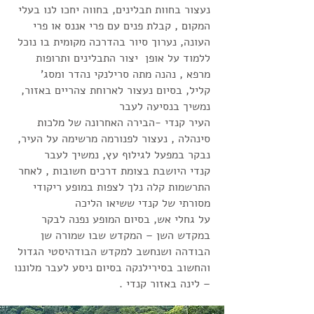
נעצור בחוות תבלינים, בחווה יחכו לנו בעלי
המקום , קבלת פנים עם פרי אננס או פרי
העונה, נערוך סיור בהדרכה מקומית בו נוכל
ללמוד על אופן יצור התבלינים ותרופות
מרפא , נהנה מתה סרילנקי נהדר ומסג'
קליל, בסיום נעצור לארוחת צהריים באזור,
נמשיך בנסיעה לעבר
העיר קנדי -הבירה האחרונה של מלכות
סינהלה , נעצור לפנורמה מרשימה על העיר,
נבקר במפעל לגילוף עץ, נמשיך לעבר
קנדי היושבת בצומת דרכים חשובות , לאחר
התרשמות קלה נלך לצפות במופע ריקודי
מסורתי של קנדי ששיאו הליכה
על גחלי אש, בסיום המופע נפנה לבקר
במקדש השן – המקדש שבו שמורה שן
הבודהה ושנחשב למקדש הבודהיסטי הגדול
והחשוב בסירילנקה בסיום ניסע לעבר מלוננו
– לינה באזור קנדי .