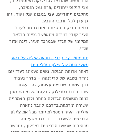
הרובוסטה שהובאו לסרילנקה מאוסטרליה,
עצי קוקוס ייחודים ,פרח נעל הנסיכה,
סחלבים ייחודיים, עצי במבוק ענק ועוד. זהו
גן עדן לכל חובבי הטבע.
בסיום הביקור בגנים בסיום נחזור לעבר
העיר קנדי במידה ויתאפשר נסייר בבזאר
המקומי של קנדי שבמרכז העיר. לינה אזור
קנדי.
יום מספר 7: קנדי, נווראה איליה על רקע
מטעי התה של צילון ומפלי מים
לאחר ארוחת הבוקר, נשים פעמינו לעוד יום
נהדר בטבע של סרילנקה – בדרך נעבור
דרך צמחיה טרופית עצומה, זהו האזור
שבו יורדת בסרילנקה בעונת גשמי המונסון
כמות הגשמים הגדולה ביותר ולכן הצמחייה
עשירה ומרתקת.בדרכנו לעבר נווארה
אילייה-העיר המסמלת יותר מכל את צ'ילון
הבריטית לשעבר - בדרכנו מטעי תה
מרהיבים שנטעו הבריטים בצ'ילון , נתרשם