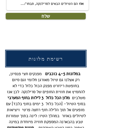
שלח
רשימת מלונות
במלונות 4-5 כוכבים
מפנקים חצי פנסיון,
רק אצלנו גם טיול מאורגן חלומי וגם סיום
בחופשת ריזורט מפנק הכול כלול כדי לא
להחמיץ את חווית החופים של סרילנקה לכן אנו
משלבים
מלון הכל כלול 3 לילות בחוף המערבי
בסוף הטיול- [הכל כלול 3 ימים בחוף בלבד] עם
מופעים אל תוך הלילה חוף רחצה פרטי ויציאות
לטיולים באזור במהלך הטיו: לינה בתוך שמורות
טבע בהבארנה המספקת חוויה מיוחדת במינה
בצפיה בחיי הטבע השוקקים ,
חווית טוקטוקים