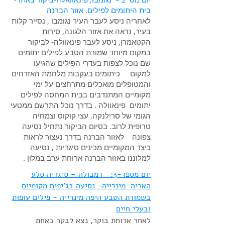
בית היתומים לפילים. אזור הברנה
לאחריה ניסע לעבר העיר נגומבו , נסייר קלות
בעיר, נראה את אזור הלגונה, סירות
הקטאמרן, ניסע לעבר פינאוולה- לביקור
במקום מיוחד שמורת הטבע לפילים יתומים
שם נוכל לצפות בעדרי הפילים שהגיעו
למקום כיתומים בעקבות מלחמת האזרחים
והמטופלים מואכלים מתרחצים על ימי
מקומיים המתנדבים בבית המחסה לפילים
יתומים פינאוולה . בדרך נוכל התרשם ממטעי
הגומי של סרילנקה, עצי קוקוס וצמחיה
טרופית לרוב. בסיום הביקור נתחיל נסיעה
צפונה לאזור הברנה בדרך נעצור לראות
כיצד המקומיים מכינים סיגריות , נסיעה
למלוננו באזור הברנה ארוחת ערב במלון .
יום מספר-3: דמבולה – סיגריה סלע
האריה מינרייה- נסיעה בג'יפים מקומיים
בשמורת הטבע היפה מינרייה - פילים עופות
ובעלי חיים
לאחר ארוחת בוקר, נצא לבקר באחת