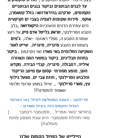
עד לגנים הבוטנים וביקור בגנים הבוטניים
הקסומים,
טרקינג בהיראדווא
ה
כולל קטאמרן,
אוקס
,
סירות שקופות לצפיה
בצבי ים וקרקעית
הים עתירת הדגים והשוניות
היקאדואה
,בלב
הטבע הסרילנקי,
טראק בליטל אדם פיק
,על רקע
שמורת הטבע ה, מפלי ראוונה -אלה,
ג'פים
בשמורות הטבע
מינריה
,
סיגריה
,
שייט לאור
השקיעה החלומית באי
מאדו
ואי הקינמון ,
ביקור
בחוות תבלינים
,
ביקור במטעי התה ונאוורה
איליה
,
דמבולה
,
סיגריה
,
קנדי הבירה
,
מקדש
השן
,
מופע מסורתי קסום עם מיטב הריקוד
והלבוש הסרילנקי ,
חוות צבי ים
,
מפעל גילוף
עץ, סארי סרילנקי
, טיול במסע טרופי חלומי
שאסור להחמיץ!!!
סרילנקה : העונה המומלצת לטיול באי הטרופי
הגדול והקסום הזה בטיול מאורגן :
​בחודשי ינואר-אפריל , ספטמבר-דצמבר [
מאי-תחילת ספטמבר- היא עונת מונסון פחות
מומלצת]
היילייט של הטיול הקסום שלנו