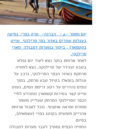
יום מספר -4 : הברנה- טרק כפרי, נסיעה
בעגלות שוורים באזור כפר סרילנקי שייט
בקטמארן , ביקור במערות דמבולה סארי
סרילנקי.
לאחר ארוחת בוקר נצא לעוד יום נפלא
בטבע הנהדר של סרילנקה. נצא לחוויה
מרתקת באזור הכפר הסרילנקי, נרכב על
עגלות בופאלו בטיול טבע מרתק, בתוך
נופים נהדרים על רקע זרימת המים, נשוט
שייט קצר בסירות קטמארן ונתוודע לחיי
הכפר הסרילנקי המרתק שעדיין משמר
מסורת ומראה אוטנטי. נוכל לאכול ארוחת
צהריים חופשית בקוטג כפרי (עצמאית),
בסיום
החוויה הכפית נמשיך לעבר מערות דמבולה