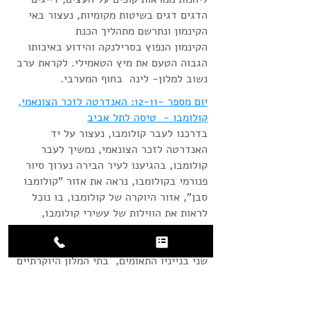
הדגים דגים בשיטות מקומיות, נעצור באי
הקינמון ונתרשם מתהליך הכנת
הקינמון הנפוץ בסרילנקה והידוע באיכותו
הגבוה הטעם את מיץ הטאמילי. לקראת ערב
נשוב למלון- לינה בחוף המערבי.
יום מספר -12-11: האנדרטה לזכר הצונאמי,
קולומבו - טיסה לתל אביב
בדרכנו לעבר קולומבו, נעצור על יד
האנדרטה לזכר הצונאמי, נמשיך לעבר
קולומבו, בהגיענו לעיר הבירה נערוך סיור
פנורמי בקולומבו, נראה את אזור "קולומבו
סבן", אזור היוקרה של קולומבו, בו נוכל
לראות את הווילות של עשירי קולומבו,
סינמון גארדן, בית הפרלמנט הישן , אזור
הנמל הגדול של קולומבו, מרכז הסחר על
שני בנייניו התאומים, בתי המלון היוקרתיים
5 כוכבים המפורסמים על הטיילת של
קולומבו שחלקם עוד מתקופת ציילון
הבריטית,המקדש הכחול ואגם