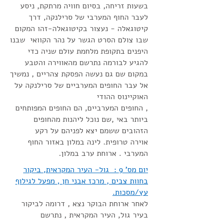
בשעות
זריחה, בסיום חוויה מרתקת, ניסע
לעבר החוף המערבי של סרילנקה, דרך
קיטוגאלה - נעצור בקיטוגאלה-זהו המקום
שבו
צולם הסרט הגשר על נהר הקוואי שבנו
היפנים בתקופת מלחמת עולם שניה כדי
להגיע לבורמה נתרשם מהאווירה והטבע
במקום שם גם נעשה הפסקת צהריים , נמשיך
אל עבר החופים המערביים של סרילנקה על
האוקיינוס ההודי
, החופים המערביים, הם החופים המפותחים
ביותר באי ,שם נוכל ליהנות מהחופים
הזהובים ששמם יצא לפניהם על רקע
אוירה טרופית. לינה במלון באזור החוף
המערבי . ארוחת ערב במלון.
יום מס' 9 : גול- העיר המקראית, ביקור
בחוות צבים , מרכז אבני חן , מפעל לגילוף
עץ/מסכות.
לאחר ארוחת הבוקר נצא , דרומה לביקור
בעיר גול, העיר המקראית , נתרשם