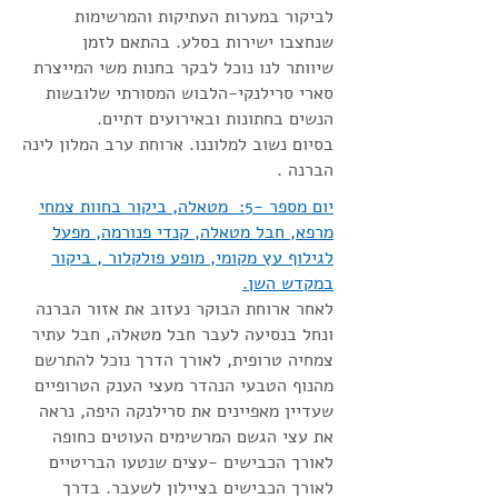
לביקור במערות העתיקות והמרשימות
שנחצבו ישירות בסלע. בהתאם לזמן
שיוותר לנו נוכל לבקר בחנות משי המייצרת
סארי סרילנקי-הלבוש המסורתי שלובשות
הנשים בחתונות ובאירועים דתיים.
בסיום נשוב למלוננו. ארוחת ערב המלון לינה
הברנה .
יום מספר -5: מטאלה, ביקור בחוות צמחי
מרפא, חבל מטאלה, קנדי פנורמה, מפעל
לגילוף עץ מקומי, מופע פולקלור , ביקור
במקדש השן.
לאחר ארוחת הבוקר נעזוב את אזור הברנה
ונחל בנסיעה לעבר חבל מטאלה, חבל עתיר
צמחיה טרופית, לאורך הדרך נוכל להתרשם
מהנוף הטבעי הנהדר מעצי הענק הטרופיים
שעדיין מאפיינים את סרילנקה היפה, נראה
את עצי הגשם המרשימים העוטים כחופה
לאורך הכבישים -עצים שנטעו הבריטיים
לאורך הכבישים בציילון לשעבר. בדרך