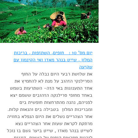
יום מס' 10 : חופים, השתזפות , בריכות
המלון , שייט בנהר מאדו ואי הקינמון עם
שקיעה
את שלושת רבעי היום נבלה על החוף
הסרילנקי הזהוב על מנת לא להחמיץ את
אחד התענוגות באי הזה- השתרעות בשמש
באחד מחופי סרילנקה הזהובים ששמם יצא
לפניהם, נהנה מהתרחצות חופשית בים
ומבריכות המלון
בטבילה בים והנאות קלות.
אחר הצהריים נשלים את היום הנפלא בחוויה
מרתקת לקראת שעות אחר הצהריים נצא
לשייט בנהר מאדו , שייט ביער גשם בו נוכל
ליהנות ממראות קופים על העצים, דייגים