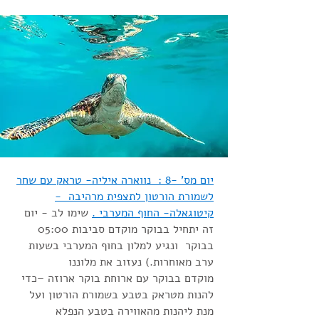
יום מס' -8 : נווארה איליה- טראק עם שחר
לשמורת הורטון לתצפית מרהיבה -
קיטוגאלה- החוף המערבי .
שימו לב - יום
זה יתחיל בבוקר מוקדם סביבות 05:00
בבוקר ונגיע למלון בחוף המערבי בשעות
ערב מאוחרות.) נעזוב את מלוננו
מוקדם בבוקר עם ארוחת בוקר ארוזה –כדי
להנות מטראק בטבע בשמורת הורטון ועל
מנת ליהנות מהאווירה בטבע הנפלא