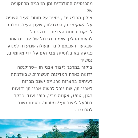
מהכנסייה ההולנדית ומן המבנים מהתקופה
של
צילון הבריטית , נסייר על חומת העיר הצופה
על האוקיאנוס, המגדלור, שעון העיר, ומרכז
לביקור בחוות הצבים – בה נוכל
לראות תהליך שימור וגידול של צבי ים אחר
שבקעו והשבתם לים- פעולה שנועדה למנוע
פגיעה באוכלוסיית צבי הים על ידי מקומיים,
נמשיך
ביקור במרכז ליצור אבני חן –סרילנקה
ידועה כאחת המדינות העשירות שבאדמתה
לעיתים בחצרות פרטיים ישנם מכרות
לאבני חן, שם נוכל לראות אבני חן ידועות
כגון, טופז, אקווה מרין, רופי ועוד נבקר
במפעל ליצור עץ/ מסכות. בסיום נשוב
למלוננו .