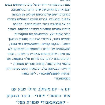
נצפה בתופעה הייחודית של קופים השוחים במים
ובמראות מרתקים של שולי הדגה במלאכתם,
כשהם כורעים על ברכיהם ושולים מן הבוצה
צדפות וסרטנים. גברים ונשים השותלים צמחיה
בבוצה שנוצרת בנהר בשעת השפל, במטרה
לייבש אזורים מסוימים לצורכי חקלאות. לאורך
הנהר עמודי עץ, המשמשים את המקומיים
נועצים בנהר, לגידולי הצדפות (תהליך הנמשך
כשנה). להקות קופים, משתעשעים במי הנהר,
מתקוטטים על המזון ומשתמשים בטקטיקה לא
שגרתית כשהם מנסים להטביע זה את זה. מספר
הקופים בהם יזדמן לנו לחזות תלוי בתקופה וגם
בתנאי גאות ושפל. ארוחת צהריים מאוחרת -
חווייתית בבקתה בלב ים באזור משם נשוט חזרה
ונמשיך לקאנצ'אנאבורי , לינה באזור
קנצאנאבורי
יום 5- יום משולב טיולי טבע עם
אתר היסטורי ייחודי –סובב בנגקוק
- קאנצאנאבורי שמורת מפלי