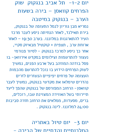
יום 1-2- תל אביב בנגקוק שוק
הפרחים קוואסן – בירה בשעות
הערב – בנגקוק במיטבה
נמריא מבן גוריון לנמל התעופה של בנגקוק,
בירת תאילנד, לאחר הנחיתה ניסע לעבר מרכז
העיר להתארגנות במלוננו. בערב 19:30 – לאחר
ארוחת ערב , תצפית + קוקטיל מבאיוק סקיי,
אחר כך ניסע למרכז בנגקוק - לסיור פנורמי
נעצור להתרשמות וצילומים במקדש אירוואן- בו
פסל בודהה המוזהב בעל ארבע הפנים, נמשיך
לשוק הפרחים הידוע בו נוכל להתרשם מהכמות
העצומה של פרחים יפיפיים הנשזרים לזרים
נהדרים שימלאו את מקדשי בנגקוק, נמשיך לעבר
קוואסן- הרחוב המפורסם של בנגקוק שהפך ליעד
תיירותי בשל האווירה המצוינת שבו, רוכלים,
ברים, מסעדות, ממלאים את הרחוב חזרה סביבות
24:00 למלוננו. לינה בנגקוק .
יום 3- יום טיול באתריה
המלכותיים והדתיים של הבירה -