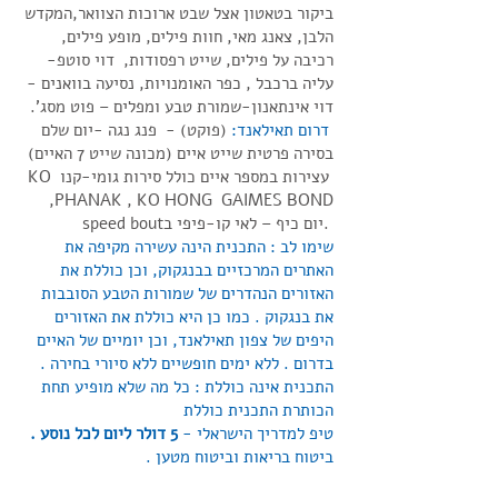
ביקור בטאטון אצל שבט ארוכות הצוואר,המקדש
הלבן, צאנג מאי, חוות פילים, מופע פילים,
רכיבה על פילים, שייט רפסודות, דוי סוטפ-
עליה ברכבל , כפר האומנויות, נסיעה בוואנים -
דוי אינתאנון-שמורת טבע ומפלים – פוט מסג'.
דרום תאילאנד:
(פוקט) - פנג נגה -יום שלם
בסירה פרטית שייט איים (מכונה שייט 7 האיים)
עצירות במספר איים כולל סירות גומי-קנו KO
PHANAK , KO HONG GAIMES BOND,
.יום כיף – לאי קו-פיפי בspeed bout
שימו לב : התכנית הינה עשירה מקיפה את
האתרים המרכזיים בבנגקוק, וכן כוללת את
האזורים הנהדרים של שמורות הטבע הסובבות
את בנגקוק . כמו כן היא כוללת את האזורים
היפים של צפון תאילאנד, וכן יומיים של האיים
בדרום . ללא ימים חופשיים ללא סיורי בחירה .
התכנית אינה כוללת : כל מה שלא מופיע תחת
הכותרת התכנית כוללת
טיפ למדריך הישראלי -
5 דולר ליום לכל נוסע .
ביטוח בריאות וביטוח מטען .