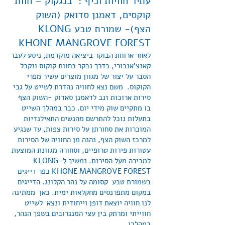
עתיר חוויות וכיף : בנגקוק – חוות
קוקסים, דאמנן סדואק (השוק
הצף)- שמורת טבע KLONG
KHONE MANGROVE FOREST
לאחר ארוחת הבוקר ביציאה מוקדמת, ניסע לעבר
קאנצ'אנבורי, בדרך נבקר בחוות קוקוס ונקבל
הסבר על יצור של מגוון מוצרים עשיר מפרי
הקוקוס. משם נצא לחוויה נהדרת לשייט על גבי
סירות ארוכות זנב לדאמנן סאדוק -השוק הצף
בו מתקיים שוק מידי יום. כבר במהלך השייט
בתעלות נוכל להתרשם מהנשים התאילנדיות
המוכרות את סחורתן על סירות צפות, עד שנגיע
למרכז השוק הצף, נהנה מן החוויה של הסירות
עטורות פירות טרופיים, וסחורה מגוונת המוצעת
למכירה מעל הסירות. נמשיך ל-KLONG
KHONE MANGROVE FOREST כפר דייגים
בשמורת טבע קסומה על נהר הקלונג. הדייגים
במקום מתפרנסים מחקלאות ימית. כאן ממתינה
לנו חוויה יוצאת דופן וייחודית ונצא לשייט
חווייתי ומרתק בין עצי המנגרובים בשפך הנהר,
במהלכו