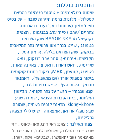
התכנית כוללת:
טיסות בינלאומיות + טיסות פנימיות בהתאם
למסלול- מלונות ברמת תיירות טובה - על בסיס
חצי פנסיון (ארוחות בוקר ועוד 11 ארוחות
צהריים /ערב ) סיור ערב בבנגקוק , תצפית
+קוקטיל מבBAYOK SKY שוק הפרחים,
פטפונג , שייט בנהר צאו פראייה נהר המלאכים
בנגקוק, שוק הפרחים בלילה, ארמון המלך,
מקדשים: אירווואן, סיור ערב בנגקוק, וואט
טירימיט, וואט הארון, וואט פו, צאיינה טאוון,
פטפונג, קוואסן, MBK, ביקור בחוות קוקוסים,
ביקור במפעל אורז (אם מתאפשר), דאמנאן
סדווק- השוק הצף- שייט בסירות זנב ,
קנצ'אנבורי – הגשר על נהר הקוואי, מוזיאון
המלחמה, בית הקברות הצבאי , שמורת טבע
klong-khone מראות קופים בשחיה, שמורת
טבע מפלי ארוואן, אמפאווה- שיט לילי תצפית
גחליליות,
צפון תאילנד :
צאנג ראי דונג סאו-לאוס , דוי
טונג - גני המלכה, משולש הזהב, מאסי-גבול
מאינאמר (אם יתאפשר), שבטים- אקה, יאהו,