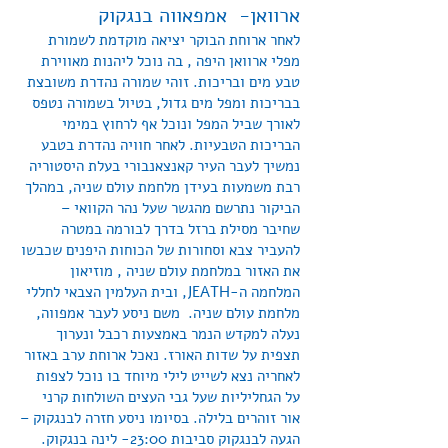
ארוואן- אמפאווה בנגקוק
לאחר ארוחת הבוקר יציאה מוקדמת לשמורת
מפלי ארוואן היפה , בה נוכל ליהנות מאווירת
טבע מים ובריכות. זוהי שמורה נהדרת משובצת
בבריכות ומפל מים גדול, בטיול בשמורה נטפס
לאורך שביל המפל ונוכל אף לרחוץ במימי
הבריכות הטבעיות. לאחר חוויה נהדרת בטבע
נמשיך לעבר העיר קאנצאנבורי בעלת היסטוריה
רבת משמעות בעידן מלחמת עולם שניה, במהלך
הביקור נתרשם מהגשר שעל נהר הקוואי –
שחיבר מסילת ברזל בדרך לבורמה במטרה
להעביר צבא וסחורות של הכוחות היפנים שכבשו
את האזור במלחמת עולם שניה , מוזיאון
המלחמה ה-JEATH, ובית העלמין הצבאי לחללי
מלחמת עולם שניה. משם ניסע לעבר אמפווה,
נעלה למקדש הנמר באמצעות רכבל ונערוך
תצפית על שדות האורז. נאכל ארוחת ערב באזור
לאחריה נצא לשייט לילי מיוחד בו נוכל לצפות
על הגחליליות שעל גבי העצים השולחות קרני
אור זוהרים בלילה. בסיומו ניסע חזרה לבנגקוק –
הגעה לבנגקוק סביבות 23:00- לינה בנגקוק.