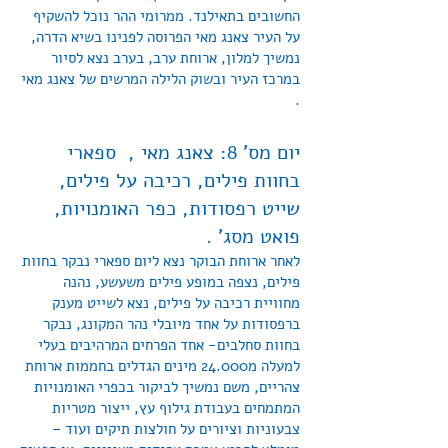
החשובים בתאילנד. ממרומי ההר נוכל להשקיף
על העיר צאנג מאי הפרוסה לפנינו בשיא הדרה,
נמשיך למלון, ארוחת ערב, בערב נצא לסיור
במרכז העיר ובשוק הלילה המרשים של צאנג מאי
.
יום מס' 8: צאנג מאי , ספארי
בחוות פילים, רכיבה על פילים,
שייט רפסודות, כפר האומנויות,
פואט מסג' .
לאחר ארוחת הבוקר נצא ליום ספארי נבקר בחוות
פילים, נצפה במופע פילים משעשע, נהנה
מחוויית רכיבה על פילים, נצא לשייט מענק
ברפסודות על אחד מיובלי נהר המקונג, נבקר
בחוות סחלבים- אחד הפרחים המרהיבים בעלי
למעלה מ24.000 מינים הגדלים בחממות ארוחת
צהריים, משם נמשיך לביקור בכפרי האומנויות
המתמחים בעבודת גילוף עץ, ייצור מטריות
צבעוניות וציורים על חולצות תיקים ועוד –