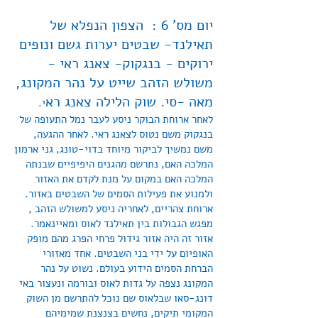
יום מס' 6 : הצפון הנפלא של
תאילנד- שבטים יערות גשם ונופים
ירוקים - בנגקוק- צאנג ראי -
משולש הזהב שייט על נהר המקונג,
מאה -סי. שוק הלילה צאנג רא
י.
לאחר ארוחת הבוקר ניסע לעבר נמל התעופה של
בנגקוק משם נטוס לצאנג ראי. לאחר ההגעה,
משם נמשיך לביקור מיוחד בדוי-טונג, גני ארמון
המלכה האם, נתרשם מהגנים היפיפיים שבנתה
המלכה האם במקום על מנת לקדם את האזור
ולמנוע את פעילות הסמים של השבטים באזור.
ארוחת צהריים, לאחריה ניסע למשולש הזהב ,
מפגש הגבולות בין תאילנד לאוס ומאיינאמר.
אזור זה היה אזור גידול פרחי הפרג מהם מופק
האופיום על ידי בני השבטים. אחד מאזורי
הברחת הסמים הידוע בעולם. נשוט על נהר
המקונג נצפה על גדות לאוס ובורמה ונעצור באי
דונג-סאו שבלאוס שם נוכל להתרשם מן השוק
המקומי תיקים, נחשים בצנצנת שמימיהם