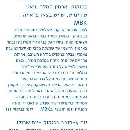
בנגקוק, ארמון המלך, וואט
טירימיט, שייט בצאו פראייה ,
MBK
לאחר ארוחת הבוקר נצא לחצי יום סיור מודרך
בבנגקוק: במהלך הסיור נבקר בואט טרמיט,
הצאינה טאון, נחלוף על פני אזור המלוכה ונבקר
בארמון הרשמי של שושלת מלכי תאילנד שושלת
צאקרי, נבקר במקדש בודהא השוכב, ארוחת
צהריים על אניה נייחת בקרבת הנהר, משם
נמשיך לשייט על נהר הצאו פריה- "נהר
המלאכים" דרכו נוכל לראות את בתי הרוחות
ובתי התושבים החיים על גדת הנהר, את
טונאבורי העיר הראשונה שהוקמה על ידי טקסין
בגדה המערבית של הנהר, נאכיל את דגי החתול
הענקים שבמימי הנהר ונרד לביקור במקדש
המיוחד במקדש השחר שבלב טונאבורי, נהנה
מקניות וזמן חופשי בMBK . לינה בנגקוק (2)
יום 4-סובב בנגקוק -יום שכולו