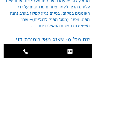
מומלץ להביא עמכם ארנקים מעניינים, או חפצים
עליהם תרצו לצייר ציורים מרהיבים על ידי
האומנים במקום. בסיום נגיע למלון בערב נהנה
מפוט מסג' (מסג' מפנק לרגליים)– שבו
מצטיינות הנשים התאילנדיות – .
יום מס' 9: צאנג מאי שמורת דוי
אינתאנון, הליכה רגלית,טבע,
תרבות ונופים מדהימים.
לאחר ארוחת בוקר, נצא בכלי רכב מיוחדים
(וואנים) לאחת משמורות הטבע היפות ביותר
בתאילאנד. שמורת דוי אינתנון, זהו אחד
היעדים המרשימים באזור, שמורת הטבע
הלאומית של תאילנד ואחת מהשמורות
המרהיבות שיש באזור צאנג מאי- חובה לכל
תייר. (בנסיעה של כ- 30 דקות מהעיר צ'אנג
מאי). ניסע להר דוי אינתאנון הגבוהה בהרי
תאילנד, נעפיל לפסגתו בגובה של כ2500 מ'
ונתרשם ממתחם הסטופות והמקדשים. נמשיך
בירידה ונצפה במפלים ונשלב גם סיור רגלי קטן
בגו'נגל ההררי. ארוחת צהריים מאוחרת- דגים