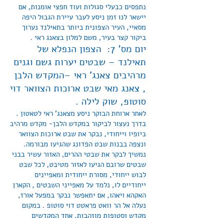
נתפסים כבעלי סגולות ועוד חפצי אומנות, אם
יישאר לנו זמן ניסע לעבר עיירת הגבול היפה
מסאיי, העיר הצפונית ביותר בתאילנד נערוך
ביקור קצר בעיר, משם למלון בצאנג ראי .
יום מס' 7: הצפון הנפלא של
תאילנד – שבטים יערות גשם וגנים
מרהיבים צאנג' ראי –המקדש הלבן
, צאנג מאי שבט ארוכות הצוואר דוי
סוטופ, שוק לילה .
לאחר ארוחת הבוקר ניסע מצאנג' ראי לטאטון .
בדרך נעצור לביקור במקדש הלבן- מקדש מרהיב
ביופיו וייחודי, נבקר את שבט ארוכות הצוואר
ונצפה בבנות שבט הפדונג שהגיעו מבורמה.
נמשיך לבקר את שבטי ההרים, האזור עשיר בבני
שבטים שרובם הגיעו לאזור מטיבט, לכל שבט
לבוש ייחודי, מסורת ייחודית ומאפיינים
ייחודיים לו, נלמד על מאפייני השבטים , הקארן
האקהא ויאהו, אם יתאפשר נבקר במפעל אורז,
נעלה אל הר וואט פראטט דוי סוטופ . במקום
מקדש וסטופות מוזהבות, אחד המקדשים