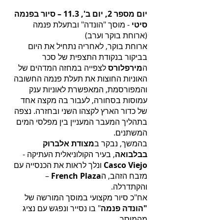
יום מספר 2, יום ב', 11.3 – סיור בפנמה
סיטי
- מוסך "הונדה" ובתעלת פנמה
(ארוחת בוקר וערב)
ארוחת בוקר, לאחריה נתחיל את היום
בביקור בנקודת התצפית של סכר
ה
מירפלורס
לצפייה במחזה המדהים של
האוניות החוצות את תעלת פנמה החשובה
והמפורסמת, המאפשרת לאוניות ענק
עמוסות בסחורה, לעבור בה מקצה אחד
של כדור הארץ לקצהו השני ובחזרה. נצפה
בתהליך המעבר המעניין בין מפלסי המים
המשתנים.
בהמשך, נבקר ב
מצודת אלברוק
בבלבואה
, בעיר הקולוניאלית העתיקה -
Casco Viejo
ונלך לראות את הכנסייה עם
מזבח הזהב, ה
French Plaza
–
והקתדרלה.
אח"כ סיור מקצועי במוסך המורשה של
"הונדה פנמה
" בו נסייר ונפגש עם נציג
מהמוסך.