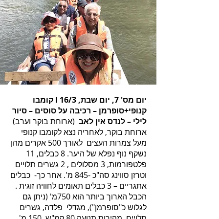
יום מס' 7, יום שבת, 16/3 I קומבו
קנופי+סופרמן – רכיבה על סוסים – סיור
לילי – לנדס אין לאב
(ארוחת בוקר וערב)
ארוחת בוקר, לאחריה נצא לקומבו קנופי
מעל צמרות העצים לאורך 500 אקרים מהן
נשקף נוף נפלא של היער. 8 כבלים, 11
פלטפורמות, 3 מסלולים , 2 גשרים תלויים
וטרזן סווינג סה"כ -845 מ'. אחר כך- כבלים
אתגריים – 3 כבלים תאומים לחוויה זוגית .
הכבל הארוך ביותר הוא 750מ' (ניתן גם
לגלוש כ"סופרמן"), מגדלי פלדה, גשרים
תלויים, מהירות תנועה 80 קמ"ש, 150 מ'