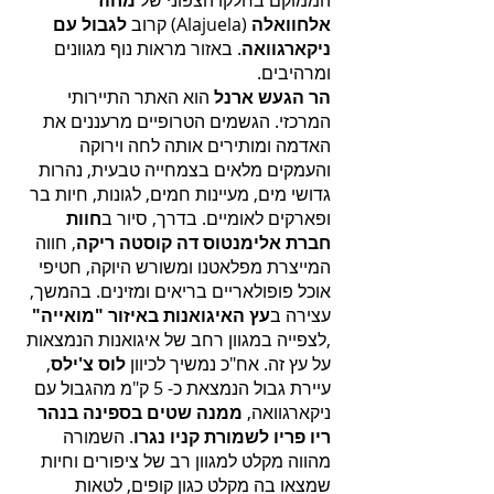
הממוקם בחלקו הצפוני של
מחוז
אלחוואלה
(Alajuela) קרוב
לגבול עם
ניקארגוואה
. באזור מראות נוף מגוונים
ומרהיבים.
הר הגעש ארנל
הוא האתר התיירותי
המרכזי. הגשמים הטרופיים מרעננים את
האדמה ומותירים אותה לחה וירוקה
והעמקים מלאים בצמחייה טבעית, נהרות
גדושי מים, מעיינות חמים, לגונות, חיות בר
ופארקים לאומיים. בדרך, סיור ב
חוות
חברת אלימנטוס דה קוסטה ריקה
, חווה
המייצרת מפלאטנו ומשורש היוקה, חטיפי
אוכל פופולאריים בריאים ומזינים. בהמשך,
עצירה ב
עץ האיגואנות באיזור "מואייה"
,לצפייה במגוון רחב של איגואנות הנמצאות
על עץ זה. אח"כ נמשיך לכיוון
לוס צ'ילס
,
עיירת גבול הנמצאת כ- 5 ק"מ מהגבול עם
ניקארגוואה,
ממנה שטים בספינה בנהר
ריו פריו לשמורת קניו נגרו
. השמורה
מהווה מקלט למגוון רב של ציפורים וחיות
שמצאו בה מקלט כגון קופים, לטאות