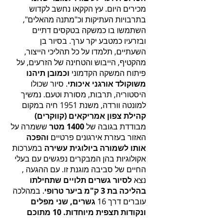
מכירים היום. עץ הקקאו נחשב לקדוש
בתרבויות העתיקות וכ"מתנה מהאלים",
השתמשו בו כמשקה בטקסים דתיים
ובזרעיו כמטבע יקר ערך. בסיור בן
השעתיים, תלמדו על כל תהליכי הייצור,
מהקטיף, הייבוש והטחינה של הזרעים, על
פיתוח המשקה הקדמוני
וכמובן תיהנו
משוקולד אורגני איכותי
. סיור שכולו
היסטוריה, תרבות, מסורת וטעם. נמשיך
למונטה וורדה, משנת 1951 חיה במקום
קהילת צפון אמריקאים (קווקרים)
מבודדת בגובה של
1400 מטר
ששמרה על
האזור בעזרת אירגונים פרטיים
והפכה
אותו לשמורה ביולוגית עשירה
במערכות
אקולוגיות בהן המבקרים נפגשים עם בעלי
החיים של סביבה מוגנת זו. עם ההגעה ,
נצא
לסיור גשרים תלויים שתחילתו
בהליכה בת 3 ק"מ ביער טרופי
. במהלכה
עוברים דרך 16
גשרים, שני מפלים
ונקודות תצפית מיוחדות. 10 מתוכם