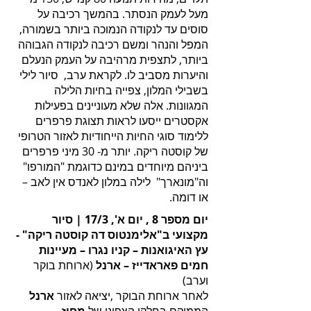
מעל לעמק הנסתר. בהמשך רכיבה על
סוסים עד לנקודה הנמוכה ביותר בשמורה,
המפל והנהר ומשם רכיבה לנקודה הגבוהה
ביותר, לתצפית מרהיבה על העמק הנעלם
והיערות מסביב לו. לקראת ערב, סיור לילי
בשבילי המלון, צפייה בחיות הלילה
המגוונות. אלה שלא מעוניינים בפעילות
אקסטרים ייסעו לראות תצוגת פרפרים
ללימוד סוגי החיות הייחודיות לאזור הטרופי
של קוסטה ריקה. יותר מ- 30 מיני פרפרים
ביניהם מיוחדים במינם כדוגמת "המורפו"
וה"מונארך" לילה במלון לאנדס אין לאב –
או דומה.
יום מספר 8 , יום א', 17/3 | סיור
מקצועי ב"אלימנטוס דה קוסטה ריקה" -
עץ האיגואנות – קניו נגרו – מעיינות
חמים פאראדייז – ארנל
(ארוחת בוקר
וערב)
לאחר ארוחת הבוקר ,יציאה לאזור
ארנל