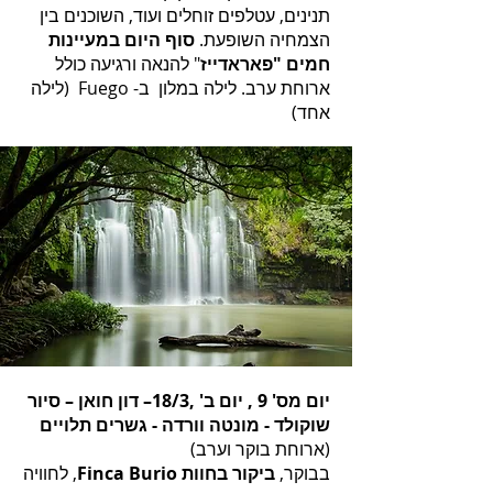
תנינים, עטלפים זוחלים ועוד, השוכנים בין
הצמחיה השופעת.
סוף היום במעיינות
חמים "פאראדייז
" להנאה ורגיעה כולל
ארוחת ערב. לילה במלון ב- Fuego (לילה
אחד)
יום מס' 9 , יום ב' ,18/3– דון חואן – סיור
שוקולד - מונטה וורדה - גשרים תלויים
(ארוחת בוקר וערב)
בבוקר,
ביקור בחוות Finca Burio
, לחוויה