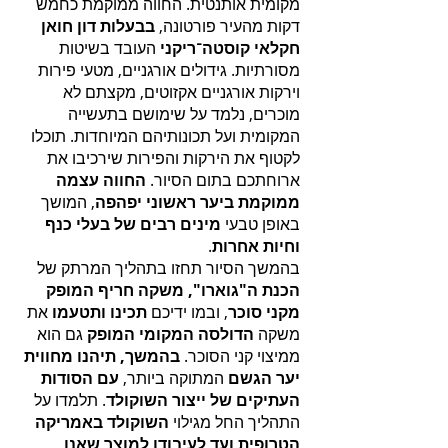
מקומית אותנטית. החווה ממוקמת כחמש
דקות מהעיר פורטונה,
בבעלות דון חואן
חקלאי קוסטה־ריקני
העובד בשיטות
מסורתיות. גידולים אורגניים, מטעי פירות
וירקות אורגניים אקזוטים, מקצתם לא
מוכרים, נלמד על שימושם בתעשייה
המקומית ועל תכונותיהם המיוחדות. תוכלו
לקטוף את הירקות והפירות שירכיבו את
ארוחתכם בתום הסיור.
החווה עצמה
ממוקמת ביער ראשוני יפהפה
, המושך
באופן טבעי
מינים רבים של בעלי כנף
וחיות אחרות
.
בהמשך הסיור תחזו בתהליך המרתק של
הכנת ה"גוארו", משקה חריף המופק
מקני סוכר
, ובמו ידיכם
תכינו ותטעמו
את
משקה
הדולסה המקומי המופק
גם הוא
ממיצוי קני הסוכר.
בהמשך, תיהנו מחווית
יער הגשם
המתוקה ביותר,
עם הסודות
העתיקים של ייצור השוקולד
. תלמדו על
התהליך החל מגילוי
השוקולד באמריקה
הטרופית ועד לעיבודו למוצר שאנו