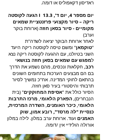
ראדיסון דקאפוליס או דומה.
יום מספר 4, יום ד', 13.3 I הגעה לקוסטה
ריקה – סיור מקצועי פרזנטציית שמאים
מקומיים - סיור בסאן חוזה
(ארוחת בוקר
וערב)
לאחר ארוחת הבוקר יציאה לשדה"ת
"
טוקמאן
" ומשם טיסה לקוסטה ריקה היעד
השני בטיולנו, עם ההגעה לקוסטה ריקה נצא
ל
מפגש עם שמאים בסאן חוזה בנושאי
רכב
, חקלאות ונכסים, מהם נשמע את הדרך
בם הם מבצעים הערכות בתחומים השונים
בהתאם לחוקי המדינה. אח"כ נמשיך לסיור
תרבותי והיסטורי בעיר סאן חוזה.
הסיור כולל את "
אסיפת המחוקקים
" (בית
הנבחרים),
הפארק הלאומי
,
מרכז התרבות
הלאומי
,
כיכר האומנים
,
השדרה המרכזית,
כנסיית "לה מרסד", רובע אמון, שוק
האמנים
ועוד. ארוחת ערב במלון. לילה במלון
אורולה הולידיי אין /דומה.