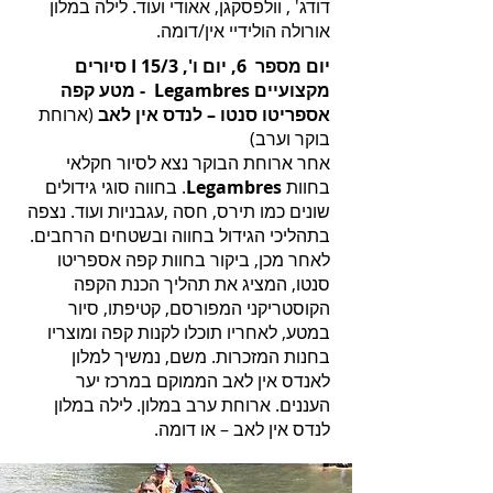
דודג' , וולפסקגן, אאודי ועוד. לילה במלון
אורולה הולידיי אין/דומה.
יום מספר 6, יום ו', 15/3 I סיורים
מקצועיים Legambres - מטע קפה
אספריטו סנטו – לנדס אין לאב
(ארוחת
בוקר וערב)
אחר ארוחת הבוקר נצא לסיור חקלאי
בחוות
Legambres
. בחווה סוגי גידולים
שונים כמו תירס, חסה ,עגבניות ועוד. נצפה
בתהליכי הגידול בחווה ובשטחים הרחבים.
לאחר מכן, ביקור בחוות קפה אספריטו
סנטו, המציג את תהליך הכנת הקפה
הקוסטריקני המפורסם, קטיפתו, סיור
במטע, לאחריו תוכלו לקנות קפה ומוצריו
בחנות המזכרות. משם, נמשיך למלון
לאנדס אין לאב הממוקם במרכז יער
העננים. ארוחת ערב במלון. לילה במלון
לנדס אין לאב – או דומה.