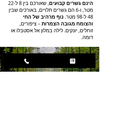
הינם גשרים קבועים
, שאורכם בין 8 ל-22
מטר, ו-6 הם גשרים תלויים, באורכים שבין
48 ל-98 מטר.
נוף מרהיב של החי
והצומח מגובה הצמרות
– ציפורים,
זוחלים, יונקים. לילה במלון אל אסטבלו או
דומה.
יום מס' 10 , יום ג' 19/3 - סיור
קרוקודילים – סיור בשמורת מנואל
אנטוניו - מנואל אנטוניו
(ארוחת בוקר