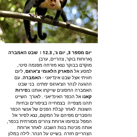
יום מספר 3, יום ג', 12.3
I
שבט האמברה
(ארוחות בוקר, צהריים, ערב)
מוקדם בבוקר נצא מזרחה מפנמה סיטי,
למסע אל
הפארק הלאומי צ'ארגס
, ליום
חוויתי אצל שבט אינדיאני -
האמברה
. עם
ההגעה לנהר הצ'ארגס ימתינו בני שבט
האמברה החסונים שייקחו אותנו ב
סירות
קאנו
אל הכפר האינדיאני . לאורך השייט
תהנו מצפייה בצמחייה בציפורים ובחיות
השונות. לאחר קבלת הפנים של אנשי הכפר
והסברים מפיהם על המקום, נצא לסיור אל
המפל ובסיומו ארוחת צהרים מסורתית בכפר,
אותה מכינות בנות השבט. לאחר ארוחת
הצהריים חזרה בשייט על הנהר. לילה במלון