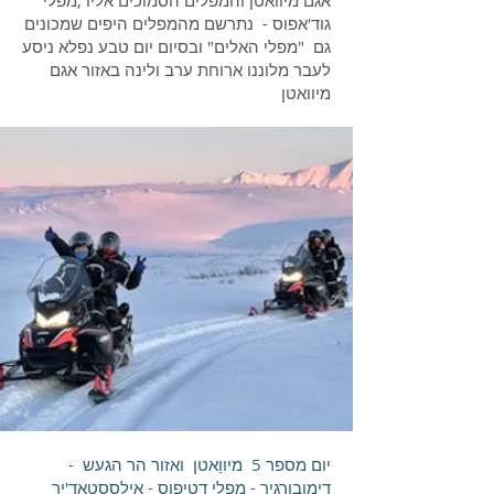
אגם מיוואטן והמפלים הסמוכים אליו ,מפלי
גוד'אפוס - נתרשם מהמפלים היפים שמכונים
גם "מפלי האלים" ובסיום יום טבע נפלא ניסע
לעבר מלוננו ארוחת ערב ולינה באזור אגם
מיוואטן
י
ום מספר 5 מיווַאטן ואזור הר הגעש -
דימובורגיר - מפלי דטיפוס - אילססטאד'יר