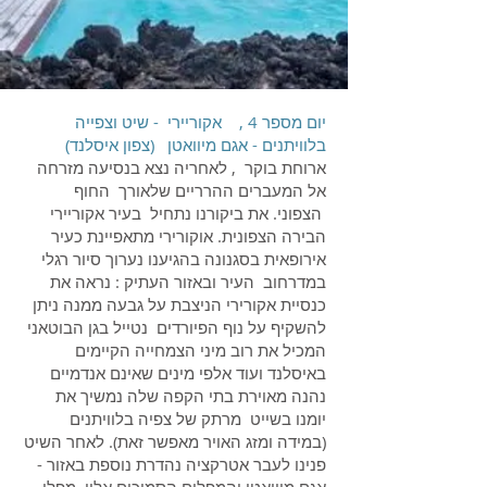
יום מספר 4 , אקוריירי - שיט וצפייה
בלוויתנים - אגם מיוואטן (צפון איסלנד)
ארוחת בוקר , לאחריה נצא בנסיעה מזרחה
אל המעברים ההרריים שלאורך החוף
הצפוני. את ביקורנו נתחיל בעיר אקוריירי
הבירה הצפונית. אוקורירי מתאפיינת כעיר
אירופאית בסגנונה בהגיענו נערוך סיור רגלי
במדרחוב העיר ובאזור העתיק : נראה את
כנסיית אקורירי הניצבת על גבעה ממנה ניתן
להשקיף על נוף הפיורדים נטייל בגן הבוטאני
המכיל את רוב מיני הצמחייה הקיימים
באיסלנד ועוד אלפי מינים שאינם אנדמיים
נהנה מאוירת בתי הקפה שלה נמשיך את
יומנו בשייט מרתק של צפיה בלוויתנים
(במידה ומזג האויר מאפשר זאת). לאחר השיט
פנינו לעבר אטרקציה נהדרת נוספת באזור -