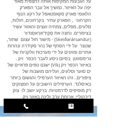
על הגבעות המקיפות אותה לתצפית מאוד
יפה על האיזור. נמשיך אל עבר הפארק
הלאומי פארק סקאפטאפל על רקע הנוף
הקרחוני , הפארק עתיר בקרחונים, חולות,
סלעים, מפלים, צמחיה ועצים והאזור עשיר
בציפורים. נחצה את סְקֵידַ'ארַאסַנדוּר
(Skeiðarársandur) - מישור חול עצום שחור,
שנוצר על ידי הסחף של נהר סקידרה ונהרות
אחרים ומוזנים על ידי מערכות וולקניות של
גרימסווטן בסיום ניסע לעבר הכפר ויק .
באיזור הכפר ויק (Vík) ישנם נופים פראיים של
ים סוער וסלעים, ועליהם מושבות של
ציפורים.. זהו האיזור הערפילי והגשום ביותר
באיסלנד. הערפילים הישובים על המצוקים
רק מוסיפים לדרמטיות. ברקע יושב לו צוק
דירהוליי. ארוחת ערב ולינה באזור ויק