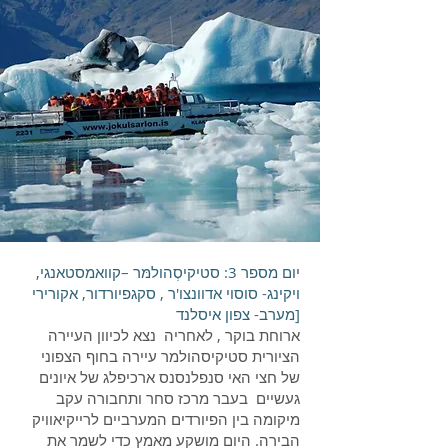
י
ום מספר 3: סטיקיסְהולמּר –קוואמסטאנגי,
ויקינג- סוסוי אדוונצו'ר , סקגפיורדור, אקורירי
[מערב- צפון איסלנד
ארוחת בוקר , לאחריה נצא לכיוון העיירה
הציורית סטיקיסהולמר עיירה בחוף הצפוני
של חצי האי סנפלנסנס ארכיפלג של איונים
געשיים בעבר מרכז סחר ותחבורה עקב
מיקומה בין הפיורדים המערביים לרייקיאוויק
הבירה. היום מושקע מאמץ כדי לשמר את