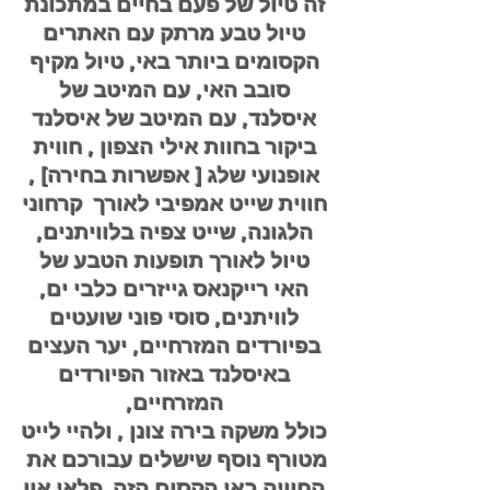
זה טיול של פעם בחיים במתכונת
טיול טבע מרתק עם האתרים
הקסומים ביותר באי, טיול מקיף
סובב האי, עם המיטב של
איסלנד, עם המיטב של איסלנד
ביקור בחוות אילי הצפון , חווית
אופנועי שלג [ אפשרות בחירה] ,
חווית שייט אמפיבי לאורך קרחוני
הלגונה, שייט צפיה בלוויתנים,
טיול לאורך תופעות הטבע של
האי רייקנאס גייזרים כלבי ים,
לוויתנים, סוסי פוני שועטים
בפיורדים המזרחיים, יער העצים
באיסלנד באזור הפיורדים
המזרחיים,
כולל משקה בירה צונן , ולהיי לייט
מטורף נוסף שישלים עבורכם את
החוויה באי הקסום הזה
פלאי און