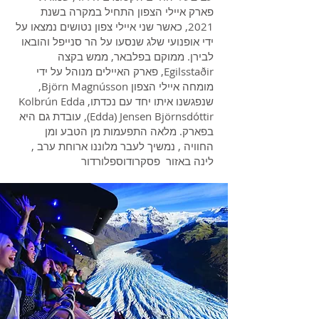
פארק איילי הצפון התחיל במקרה בשנת
2021, כאשר שני איילי צפון נטושים נמצאו על
ידי אופנועי שלג שנסעו על הר סנייפל והובאו
לבירן. ממוקם בפלבאר, ממש בקצה
Egilsstaðir, פארק האיילים מנוהל על ידי
מומחה איילי הצפון Björn Magnússon,
שנפגשנו איתו יחד עם נכדתו, Kolbrún Edda
(Edda) Jensen Björnsdóttir, עובדת גם היא
בפארק. מלאה התפעמות מן הטבע ומן
החוויה , נמשיך לעבר מלוננו ארוחת ערב ,
לינה באזור פסקרודוספלורדור