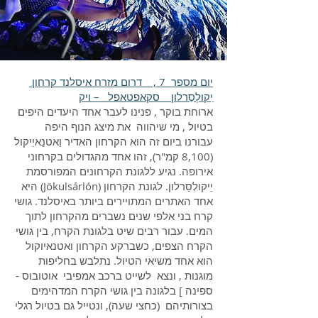
יום מספר 7 , דרום מזרח איסלנד קרחון
ֵיקולְסַרלון סקאפטאפל – ויק
ארוחת בוקר , פנינו לעבר אחד היעדים היפים
בטיול , מי שיהווה את מיצג הנוף היפה
עבורנו ביום זה הוא הקרחון האדיר וַאטנַאיֵיקול
(8,100 קמ"ר), זהו אחד מהגדולים בקרחוני
אירופה. נגיע ללגונת הקרחונים המפורסמת
יֵיקולְסַרלון. לגונת הקרחון (Jökulsárlón) היא
אחד האתרים המתויירים ביותר באיסלנד. גושי
קרח בני אלפי שנים נשברים מהקרחון לתוך
המים. עבור רבים שיט בלגונת הקרח, בין גושי
הקרח הצפים, כשברקע הקרחון ואטנאיוקול
הוא אחד משיאי הטיול. נתלבש בחליפות
מוגנות , ונצא לשייט ברכב אמפיבי אוטובוס -
ספינה ] בלגונה בין גושי הקרח המדהימים
בצורותיהם (כחצי שעה), ונטייל גם בטיול רגלי