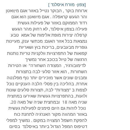
[צפון- מזרח איסלנד ]
ארוחת בוקר , הבוקר נטייל באזור אגם מיוַואטן
והר הגעש קראפלה . אגם מיוואטן הוא אגם
רדוד הממוקם באזור של פעילות געשית
פעילה בצפון איסלנד, לא רחוק מהר הגעש
קרפלה יצירות מופת אלימות של אמא טבע
נמצאות בכל אזור האגם: מכתשי ענק, מעיינות
גופרית מבעבעים, בריכות בוץ ושאריות
קפואות של התפרצויות וולקניות טריות נותנות
הרגשה של טיול בכוכב אחר נמשיך
לדימובורגיר, ‏ המצודה השחורה" או הטירות
השחורות , הוא אזור סלעי לבה בתצורות
ומבנים שונים אשר מזכירים יותר נוף מפלנטה
אחרת. בהליכה בין פסלי הלבה הענקיים נוכל
לצפות ב "מצודות" לבה, תצורות סלעים שונות
ולועות, בהתפרצויות געשיות שאירעו במחצית
שניה מאה 18 ובמחצית שניה של מאה 20.
נוכל לזהות גם היום סימנים לפעילות געשית
באזור המהווה מקור האנרגיה לתחנת כוח
להפקת חשמל המצויה במקום . נמשיך למפלי
דטיפוס המפל הגדול ביותר באיסלנד בסיום