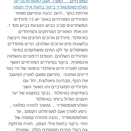
המזרחיים , לאורך
אגם לאגארפלוט יער
האלורמאסטאדיר ביקור בחוות אילי הצפו
ן
ארוחת בוקר , היום נהנה ונתרשם מאזור
הפיורדים המזרחיים באזור יש 15 פיורדים
המשתרעים סביב כביש הטבעת כביש מס' 1.
זהו אחד האזורים המרתקים והמיוחדים
באיסלנד. פיורדים ארוכים חורצים את היבשה
בלשונות מים ארוכים ושלווים. הרים מחודדים
משתפלים עד לקו המים ומשתקפים במימי
הפיורדים השלווים. הנופים דרמטיים והשלווה
אינסופית. ביקור בפיורדים המזרחיים חושף
אותנו לאורח חיים איסלנדי טיפוסי של חיי כפר
דייגים אותנטי. נתרשם מאגם לאורין המעצב
את הנוף, מבחינה גיאולוגית, יחד עם
הפיורדים המערביים זהו האזור השני
בעתיקותו באיסלנד , נבקר במקטע של יער
העצים הגדול ביותר באיסלנד
האלורמאסטאדיר , נמשיך לחוויה נפלאה ,
ניסע לאורך אגם לאגרפלוט הקסום , עד
האלומסטאדיר , נהנה מחוויה קסומה של
החי- ביקור בחוות אילי הצפון , חוויה מרתקת
עם בעלי החיים הקסומים הללו , שמורת -