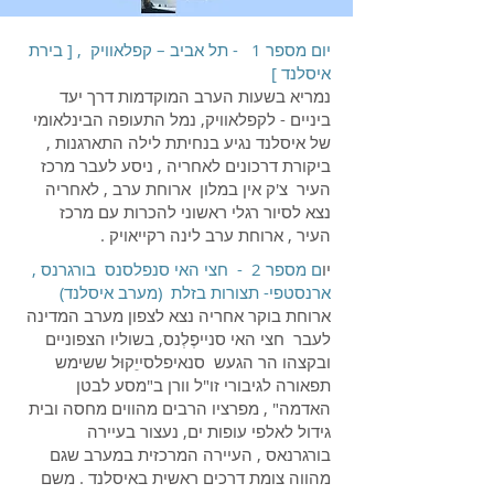
יום מספר 1 - תל אביב – קפלאוויק , [ בירת
איסלנד ]
נמריא בשעות הערב המוקדמות דרך יעד
ביניים - לקפלאוויק, נמל התעופה הבינלאומי
של איסלנד נגיע בנחיתת לילה התארגנות ,
ביקורת דרכונים לאחריה , ניסע לעבר מרכז
העיר צ'ק אין במלון ארוחת ערב , לאחריה
נצא לסיור רגלי ראשוני להכרות עם מרכז
העיר , ארוחת ערב לינה רקייאויק .
יו
ם מספר 2 - חצי האי סנפלסנס בורגרנס ,
ארנסטפי- תצורות בזלת (מערב איסלנד)
ארוחת בוקר אחריה נצא לצפון מערב המדינה
לעבר חצי האי סנייפֶלְנס, בשוליו הצפוניים
ובקצהו הר הגעש סנאיפלסייֵקוּל ששימש
תפאורה לגיבורי זו"ל וורן ב"מסע לבטן
האדמה" , מפרציו הרבים מהווים מחסה ובית
גידול לאלפי עופות ים, נעצור בעיירה
בורגרנאס , העיירה המרכזית במערב שגם
מהווה צומת דרכים ראשית באיסלנד . משם