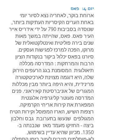
יום 4: פאס
ארוחת בוקר, לאחריה נצא לסיור יומי
באחת הערים הקיסריות העתיקות ביותר,
שנוסדה בסביבות 790 על ידי אידריס אייר
העיר פאס. פאס, שהייתה במשך מאות
שנים בירה פוליטית ואינטלקטואלית של
מרוקו, הפכה למרכז לפגישות ועסקים.
סיורנו בפאס יכלול ביקור בנקודות הציון
הרבות והמרתקות : המדרסה מכללה
תיאולוגית המסומנת בגג הרעפים הירוק
שלה, היא דוגמה מצוינת לארכיטקטורה
מרינידית, והיא היפה ביותר מבין מכללות
המגורים של אוניברסיטת קאיראוני. פנים
המדרסה מעוטר קליגרפיה אלגנטית
המפארת את קירות אריחי הקרמיקה.
רצפות השיש, הארז המפוסל וקירות הטיח
המגולפים שנעשו בתערובת גבס וחלבון
ביצה - החזיקו מעמד מאז שנבנתה ב-
1350. מכיוון שהיא עדיין בשימוש,
לא-מוסלמים חייבים לעזוב בזמן התפילה.