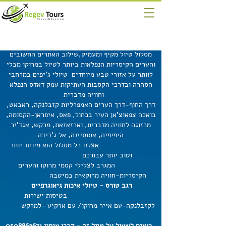
מסלול טיול מקיף ומעמיק,שילוב האתרים החשובים
והערים הקיסריות הנפלאות ביותר לטיול במרוקו מבלי
לוותר על אזורי טבע מיוחדים טיולי ג'יפים במרחבי
הסהרה ובדרכי הקסבות העתיקות עמק דאדס הנפלא
וחוויה מדברית
דרך החוף-דרך הערים האמפרליות קזבלנקה, ראבאט,
בואכה צפאוצ'אן העיר בכחול, פאס, איפראן-הקסומה,
מרזוגה לחוויה מדברית, וארזאזאת, מרקש, אגד'יר
היפיפיה, אסוסיינה, אל ג'דידה
אצלנו כל מסלול הוא מיוחד יותר
וטוב יותר עבורכם
המגרב לצלילי קסמי מרוקו והערים
הקיסריות-חוויה מרוקאית במיטבה
רגב טורס - טיולי איכות גיאוגרפיים
בטיסות ישירות
לקזבלנקה-עם אייר מרוקו/ עם ארקיע -למרקש
רוצים לשאול על טיול זה - דברו איתנו
0508862671