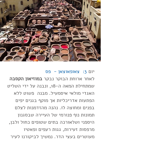
יום
3: צאופאוצאן - פס
לאחר ארוחת הבוקר נבקר
במוזיאון הקסבה
שמתחילת המאה ה-18, ונבנה על ידי השליט
האגדי מולאי איסמעיל. מבנה פשוט ללא
הפתעות אדריכליות אך מוקף בגנים יפים
בפנים ומחוצה לו. נהנה מהזדמנות לצלם
תמונות נוף פנורמי של העיירה שבסגנון
היספני ושלאורכה בתים שטופים כחול ולבן,
מרפסות זעירות, גגות רעפים ופאטיו
מעוטרים בעצי הדר. נמשיך לביקורנו לעיר