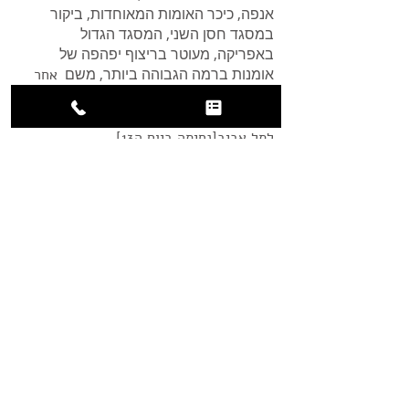
אנפה, כיכר האומות המאוחדות, ביקור
במסגד חסן השני, המסגד הגדול
באפריקה, מעוטר בריצוף יפהפה של
אומנות ברמה הגבוהה ביותר, משם
אחר
הצהריים המאוחרים ניסע לעבר שדה
התעופה מוחמד החמישי ונמריא חזרה –
לתל אביב[נחיתה ביום ה13]
בטיסות אייר מרוקו/ארקיע /אחר
*
המסלול וסדר הימים נתון לשינוי עקב מזג
אויר, זמינות האטרקציות, וזמינות הטיסות
[
מלונות
:
דוגמת מלונות או דומה להם
ברמה[
להוציא שאפשופאן ,
הטיול מבוסס על
מלונות 5 כוכבים