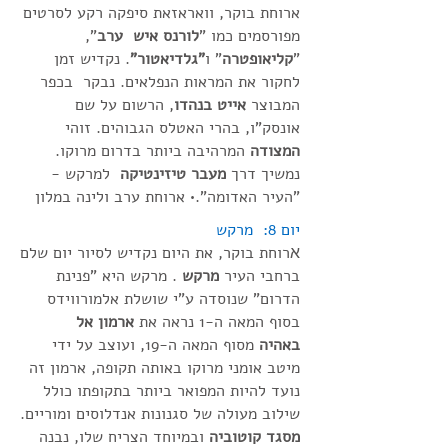
ארוחת בוקר, וואראזאת סיפקה רקע לסרטים
מפורסמים כמו "
לורנס איש ערב
",
"
קליאופטרה
" ו
"גלדיאטור"
. נקדיש זמן
לחקור את המראות הנפלאים. נבקר בכפר
המבוצר
אייט בנהדו
, הרשום על שם
אונסק"ו, בהרי האטלס הגבוהים. זוהי
המצודה
המרהיבה ביותר בדרום מרוקו.
נמשיך דרך
מעבר טיזינטיקה
למרקש -
"העיר האדומה".• ארוחת ערב ולינה במלון
יום 8: מרקש
א
רוחת בוקר, את היום נקדיש לסיור יום שלם
ברחבי העיר
מרקש
. מרקש היא "פנינת
הדרום" שנוסדה ע"י שושלת אלמורווידס
בסוף המאה ה-1 נראה את
ארמון אל
באהיה
מסוף המאה ה-19, ועוצב על ידי
מיטב אומני מרוקו באותה תקופה, ארמון זה
נועד להיות המפואר ביותר בתקופתו כולל
שילוב מעולה של סגנונות אנדלוסים ומוריים.
מסגד קוטוביה
ובמיוחד הצריח שלו, נבנה