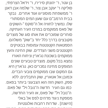
בן עטר, ר' יהונתן סירירו, ר' וידאל הצרפתי,
סוליקה ר' יעקב אבן צור, ר' שלמה אבן דאנן
ר' ממשפחת מוסונייגו ועוד אחרים. נבקר
בבית הרמב"ם עם שעון המים המסתורי
שלו. נמשיך לחוויה אל ה"סוקס "-השוקים
של פאס ממוקמים במרכז העיר העתיקה.
סוחרים שמוכרים את אותו סוג של מוצרים
מקובצים בדרך כלל יחד ב"שוק" משלהם.
הסמטאות הקטנטנות עמוסות בבוטיקים
הקטנטנים משני הצדדים. שוק החינה והעץ
ממוקמים בשכונת נג'ארין וניחוח האורז
נמצא בכל מקום. מוצרים טבעיים שונים
המופקים מחינה נמכרים כאן. נג'ארין היא
גם המקום שבו ממוקמים צובעי הבדים.
וכמובן אל אטארין, שוק התבלינים. ללא
ספק, השוק הזה הוא הצבעוני ביותר בפאס.
כמו גם העיר חדשה ה"נובל ויל" של פאס.
ה"נובל ויל" של פאס, או העיר החדשה,
מספקת ניגוד מדהים לפס אל באלי
[הישנה] . שדרות רחבות ואלגנטיות