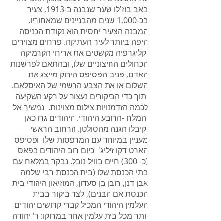
באב בוז'לו שער שנבנה ב-1913, צעיר
בכ-1,000 שנים מהבניינים שמאחוריו.
המבנה הצעיר יחסית הוא נקודת הכניסה
היפה ביותר לעיר העתיקה. פרחים מצוירים
וקליגרפיה מקשטים את אריחי הקרמיקה
הכחולים החיצוניים שלו, ובהתאם לפרשנות
האדם, פנים הפסיפס הירוק מייצג את
השלום או את הצבע הרשמי של האיסלאם.
תוך כדי הביקורים נעצור על רקע השקיעה
לכמה הזדמנויות צילום מצוינות. נמשיך אל
המלח -הרובע היהודי. היהודים גרו כאן
וקיבלו הגנה מהסולטן. הרחוב הראשי
מעניין במיוחד עם המרפסות שלו ופסיפס
הארט דקו זיליג' כיום רוב היהודים בפאס
(כ- 300) חיים בוויל נובל. נבקר במלאח עם
בתי הכנסת שלו (בית הכנסת רבי שלמה
אבן דנן, רובן בן סעדון, המוזיאון היהודי בית
הכנסת אם הבנים), לצד ביקור בבית
העלמין היהודי המכיל קברי קדושים יהודים
יותר מכל בית עלמין אחר במרוקו: ר' יהודה