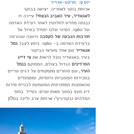
יום 9: מרקש-אגדיר
ארוחת בוקר לאחריה יציאה בבוקר
לאגאדיר, עיר האביב הנצחי!
עיירה זו
נבנתה מחדש לחלוטין לאחר רעידת האדמה
של 1960. הסיור שלנו יתחיל בטיול אל
חורבות הגבעה של הקסבה
הישנה שנהרסה
ברעידת האדמה ב- 1960. ניסע לעבר
נמל
אגאדיר
שם אחד משיאי הביקור
בעיר.באגאדיר נוכל לראות את
צי דייג
הסרדינים
הגדול בעולם, הממוקם
בנמל
העיר
, שם סוחרים מתמקחים על דגים טריים
במכירות הפומביות היומיות, ומתפעלים
מהאומנות המסורתית המשמשת לבניית סירות
דיג מעץ במשך מאות שנים. נטייל בחוף
לון
המדהים ובקורניץ'• ארוחת ערב ולינה במ