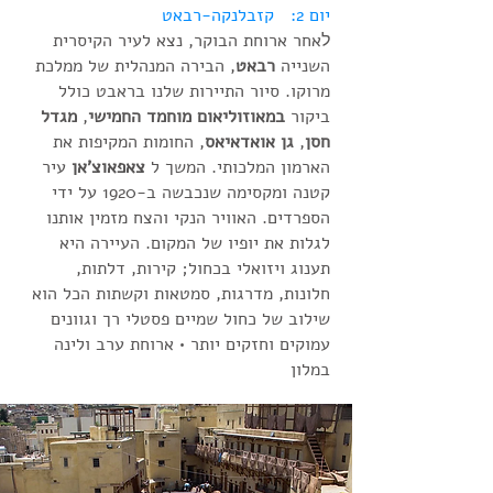
יום 2: קזבלנקה-רבאט
ל
אחר ארוחת הבוקר, נצא לעיר הקיסרית
השנייה
רבאט
, הבירה המנהלית של ממלכת
מרוקו. סיור התיירות שלנו בראבט כולל
ביקור
במאוזוליאום מוחמד החמישי
,
מגדל
חסן
,
גן אואדאיאס
, החומות המקיפות את
הארמון המלכותי. המשך ל
צאפאוצ'אן
עיר
קטנה ומקסימה שנכבשה ב-1920 על ידי
הספרדים. האוויר הנקי והצח מזמין אותנו
לגלות את יופיו של המקום. העיירה היא
תענוג ויזואלי בכחול; קירות, דלתות,
חלונות, מדרגות, סמטאות וקשתות הכל הוא
שילוב של כחול שמיים פסטלי רך וגוונים
עמוקים וחזקים יותר • ארוחת ערב ולינה
במלון