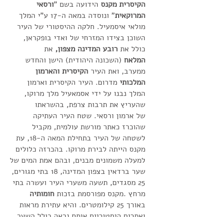
הקיסרית מקנס
הידועה בשם "
ורסאי
המרוקאית
" ונוסדה במאה ה-17 ע"י המלך
מולאי איסמעיל. חלקה ההיסטורי של העיר
השוכן בצידו המזרחי של ואדי בופקראן,
כולל את
רובע המדינה מצפון,
את
ה
מלאח
(השכונה היהודית) הישן והחדש
ממערב, ואת העיר
הקיסרית והארמון
המלכותי
מדרום. העיר הקיסרית וארמון
המלך נבנו על ידי אסמאעיל
מלך מרוקו
,
שהעריץ את תרבות צרפת, בהשראתו
של
ארמון ורסאי
. שטח העיר העתיקה
שהוכרז כאתר מורשת עולמית, מקביל
לשטחה של העיר בתחילת
המאה ה-18
, עת
מקנס הייתה לבירת מרוקו. בהכרזה כלולים
למעלה משמונים מבנים, ובהם
אמת המים
של
שער ברדאין בצפון המדינה, 18 בתי מגורים,
25
מסגדים
, תשעה משערי העיר ועשרה בתי
מרחץ .מקנס מפורסמת בזכות
חומותיה
באורך 25 קילומטרים. והיא עתירת מראות
ואתרים היסטוריים אותם נראה כולל השער