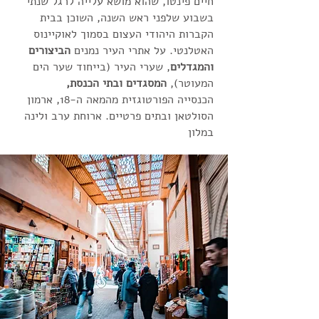
חיים פינטו, שהוא מושא עלייה לרגל שנתי
בשבוע שלפני ראש השנה, השוכן בבית
הקברות היהודי העצום בסמוך לאוקיינוס ​​
האטלנטי. על אתרי העיר נמנים
הביצורים
והמגדלים
, שערי העיר (בייחוד שער הים
המעוטר),
ה
מסגדים
ובתי הכנסת,
ה
כנסייה
הפורטוגזית מהמאה ה-18, ארמון
הסולטאן ובתים פרטיים. ארוחת ערב ולינה
במלון