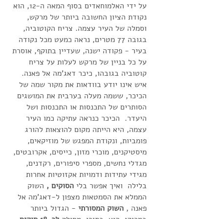
על ידי האלמוחאדים בסוף המאה ה-12, הוא
נקודת הציון החשובה ביותר של מרקש,
וסמלה של העיר עצמה. צריח הקוטוביה,
בגובה 77 מטרים, נראה כמעט מכל נקודה
בעיר - פקודה ישנה, ​​שעדיין בתוקף, אוסרת
על כל בניין של מרקש לעלות על צריח
קוטוביה בגובהו, כיכר דאג'מה אל פאנה.
איש אינו יודע בוודאות את מקור שמה של
הכיכר, ששמה מעלה בערבית את המושגים
הסותרים של התכנסות או התכנסות ושל
היעדר. הכיכר כנראה עתיקה כמו העיר
עצמה, היא הייתה מקום להוצאות להורג
פומביות, ונקודת המפגש של מוזיקאים,
מיסטיקנים, מוכרי מזון, כייסים, אקרובטים,
מגדלי נחשים, מספרי סיפורים, רקדנים,
מגידי עתידות ודמויות אקזוטיות אחרות
בלילה ואיך אפשר בלי
הסוקים ,
השוק
הממלא את הסמטאות מצפון ל-דאג'מה אל
פאנה ,
השוק המסורתי
- הגדול ביותר