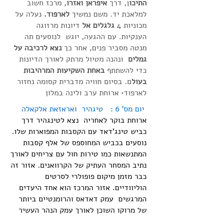
התיכו
ן, דרך
איפראן ואזרו
, מרכז חשוב
למלאכת יד. משם נמשיך
לארפוד.
נעלה על
מכוניות 4
גלגלים אל
דיונות מרזוגה
הענקיות. עם ההגעה, יוגש לנוסעים תה
מנטה מסביר פנים, אחר כך
נצא לרכיבה על
גמלים
ונהנה מטיול מרתק לאורך הדיונות
כדי להשתתף
באחת השקיעות המרהיבות
בעול
ם. בסיום חוויה מדברית קסומה נחזור
לארפוד• ארוחת ערב ולינה במלון
יום מס' 6 : טיגהיר ואראזאת אלקאלה
ארוחת בוקר לאחריה נצא לטינגהיר דרך
כביש טינג'דאד עם הקסבות המפוארות שלו.
נוסעים בכביש המחוספס של אלף קסבות
המתנשאות כמו טירות חול עם צריחים לאורך
נתיב המסחר העתיק של הקרוואנים. אזור זה
כבר מזמן מיקום פופולרי לסרטים
הוליוודיים. אזור המרכז הוא אחד היעדים
המרגשים עמק דאדאס והרומנטיים ביותר
של מרוקו השוכן לאורך עמק הנהר העשיר