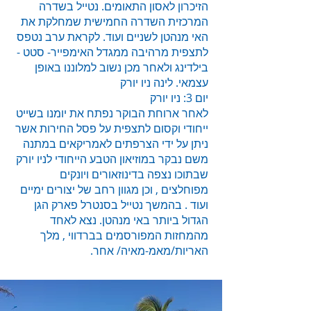
הזיכרון לאסון התאומים. נטייל בשדרה
המרכזית השדרה החמישית שמחלקת את
האי מנהטן לשניים ועוד. לקראת ערב נטפס
לתצפית מרהיבה ממגדל האימפייר- סטט -
בילדינג ולאחר מכן נשוב למלוננו באופן
עצמאי. לינה ניו יורק
יום 3: ניו יורק
לאחר ארוחת הבוקר נפתח את יומנו בשייט
ייחודי וקסום לתצפית על פסל החירות אשר
ניתן על ידי הצרפתים לאמריקאים במתנה
משם נבקר במוזיאון הטבע הייחודי לניו יורק
שבתוכו נצפה בדינוזאורים ויונקים
מפוחלצים , וכן מגוון רחב של יצורים ימיים
ועוד . בהמשך נטייל בסנטרל פארק הגן
הגדול ביותר באי מנהטן. נצא לאחד
מהמחזות המפורסמים בברדווי , מלך
האריות/מאמ-מאיה/ אחר.