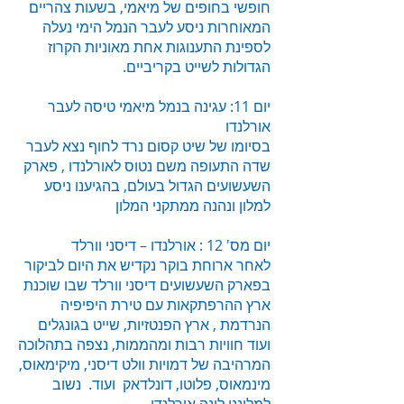
חופשי בחופים של מיאמי, בשעות צהריים
המאוחרות ניסע לעבר הנמל הימי
נעלה
לספינת התענוגות אחת מאוניות הקרוז
הגדולות לשייט בקריביים.
יום 11: עגינה בנמל מיאמי טיסה לעבר
אורלנדו
בסיומו של שיט קסום נרד לחוף נצא לעבר
שדה התעופה משם נטוס לאורלנדו , פארק
השעשועים הגדול בעולם, בהגיענו ניסע
למלון ונהנה ממתקני המלון
יום מס' 12 : אורלנדו – דיסני וורלד
לאחר ארוחת בוקר נקדיש את היום לביקור
בפארק השעשועים דיסני וורלד שבו שוכנת
ארץ ההרפתקאות עם טירת היפיפיה
הנרדמת , ארץ הפנטזיות, שייט בגונגלים
ועוד חוויות רבות ומהממות, נצפה בתהלוכה
המרהיבה של דמויות וולט דיסני, מיקימאוס,
מינמאוס, פלוטו, דונלדאק ועוד. נשוב