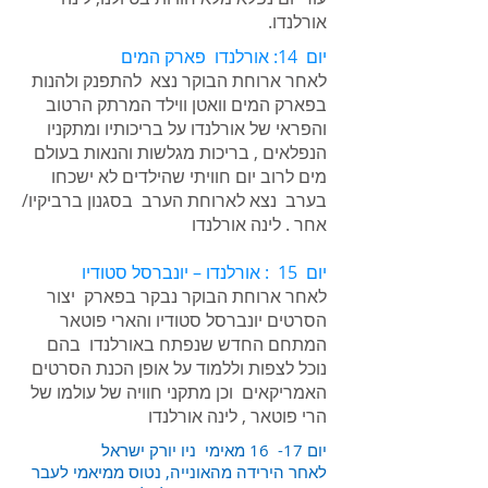
אורלנדו.
יום 14: אורלנדו פארק המים
לאחר ארוחת הבוקר נצא להתפנק ולהנות
בפארק המים וואטן ווילד המרתק הרטוב
והפראי של אורלנדו על בריכותיו ומתקניו
הנפלאים , בריכות מגלשות והנאות בעולם
מים לרוב יום חוויתי שהילדים לא ישכחו
בערב נצא לארוחת הערב בסגנון ברביקיו/
אחר . לינה אורלנדו
יום 15 : אורלנדו – יונברסל סטודיו
לאחר ארוחת הבוקר נבקר בפארק יצור
הסרטים יונברסל סטודיו והארי פוטאר
המתחם החדש שנפתח באורלנדו בהם
נוכל לצפות וללמוד על אופן הכנת הסרטים
האמריקאים וכן מתקני חוויה של עולמו של
הרי פוטאר , לינה אורלנדו
יום 17- 16 מאימי ניו יורק ישראל
לאחר הירידה מהאונייה, נטוס ממיאמי לעבר