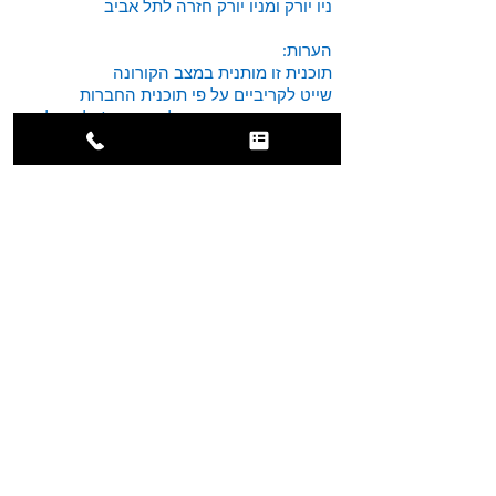
ניו יורק ומניו יורק חזרה לתל אביב
הערות:
תוכנית זו מותנית במצב הקורונה
שייט לקריביים על פי תוכנית החברות
המוציאות את הקרוזים לקריביים. (אלכוהול,
ארוחת נושא ספא ועוד )
התוכנית כוללת
כל מה שמופיע תחת הכותרת התוכנית כוללת
כניסה לאתרים על פי המופיע בתוכנית
אוטובוס לביצוע התוכנית
מלווה ישראלי המכיר את היעד.
מיסי תייר
התוכנית לא כוללת
תשלום בעבור המזוודות לטיסות
הפנים-מזוודה אחת בגודל 158 ס"מ
(אורך+רוחב+גובה) במשקל 23 ק"ג על פ]י
החלטת חברת התעופה בין 25-35$ למזוודה
ספא אינו כלול במהלך הקרוז (בתוספת
תשלום למעוניינים)