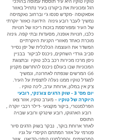
טוקיו טוקיו היא עיר תוססת עמוסה בהולכי
רגל ומכוניות את ביקורנו בעיר נתחיל באזור
אסאקוסה -מקדש סנסו ג'י וברחוב נאקמיסה
נמשיך לעבר רובע גינזה הידועה כאזור יוקרתי
של העיר ומפורסמת בזכות ריכוז של חנויות
כלבו, חנויות אופנה, מסעדות ובתי קפה. גינזה
מוכרת כאחד מאזורי הקניות היוקרתיים
המשדר את העוצמה הכלכלית של יפן נסייר
סביב גורדי השחקים, ניכנס לביקור בבניין
ניסן מרכז מכירות רכב בלב טוקיו ובתצוגת
המכוניות שבו בעולם ניכנס להתרשם מקניון
G6 המרשים שנפתח לאחרונה, ונמשיך
למגדל טוקיו ממנו נעלה לתצפית על העיר.
צ'ק אין במלון, ארוחת ערב, לינה טוקיו .
יום מס' 3 - שוק הדגים צוג'נקי, רובעי
היוקרה של טוקיו
– מערב טוקיו, אזור צאו
הפרלמנטרי, ביקור מקצועי -דילר רכבי יוקרה ,
רובע הארגוקו, רובע שינג'קו ורובע שבויה
התוסס
לאחר ארוחת בוקר, נבקר בשוק הדגים סיור
פנורמי על אזור המתחם הקיסרי על גניו
המרשימים והפרלמנט היפני-הדיאט , אזור