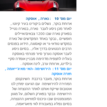
יום מס' 10 : נארה , אוסקה
ארוחת בוקר, נשלים ביקורינו בעיר קיוטו ,
לאחר מכן ניסע לעבר נארה, בנארה נטייל
בפארק נארה שבו 1200 צבאים/איילים
חופשיים , נבקר באחד המקדשים של נארה
במקדש טודאי-גי' או קאסוגה, הידוע בפנסים
הרבים הנטועים בדרך אליו, . בסיום ניסע
לעבר אוסקה נערוך סיור פנורמי באוסקה
בעליה לתצפית מדהימה מבניין אומדה סקיי
בילדינג, ארוחת ערב, לינה אוסקה .
יום מס' 11 : הירושימה -האי מאיג'ייאמה ,
חזרה אוסקה
ארוחת בוקר, מעבר ברכבת השינקנסן
המהירה להירושימה עם הגיענו ימתין לנו
אוטובוס שייקח אותנו לאתר ההנצחה של
הירושימה -נבקר בפארק השלום, על מגוון
המונומנטים שבו וניכנס למוזיאון ההנצחה,
בסיום נפליג במעבורת לאי מיאג'יאמה,