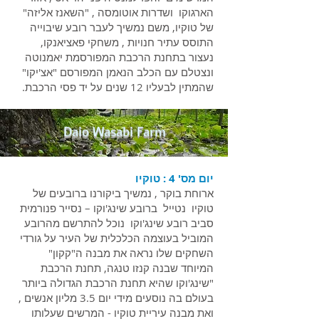
הארגוקו ושדרות אוטומסה , "השאנז אליזה"
של טוקיו, משם נמשיך לעבר רובע שיבוייה
התוסס עתיר חנויות , משחקי פאציאנקו,
נעצור בתחנת הרכבת המפורסמת יאמנוטה
ונצטלם עם הכלב הנאמן המפורסם "אצ'יקו"
שהמתין לבעליו 12 שנים על יד פסי הרכבת.
Daio Wasabi Farm
יום מס' 4 : טוקיו
ארוחת בוקר , נמשיך ביקורנו ברובעים של
טוקיו נטייל ברובע שינג'וקו – נסייר פנורמית
סביב רובע שינג'וקו נוכל להתרשם מהרובע
המוביל בעוצמה הכלכלית של העיר על גורדי
השחקים שלו נראה את מבנה ה"קקון"
המיוחד שבנה קנזו טנגה, תחנת הרכבת
"שינג'וקו שהיא תחנת הרכבת הגדולה ביותר
בעולם בה נוסעים מידי יום 3.5 מליון אנשים ,
ואת מבנה עיריית טוקיו - המרשים שעלותו