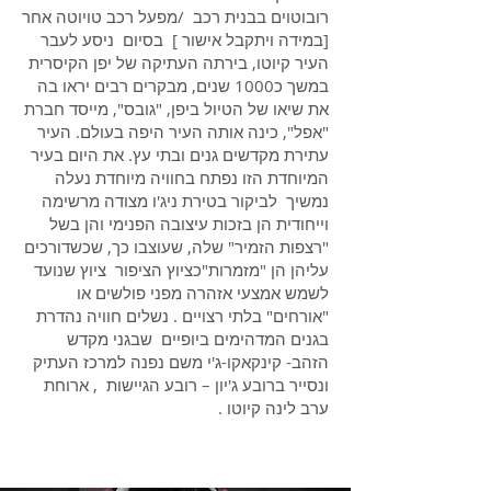
רובוטוים בבנית רכב /מפעל רכב טויוטה אחר
[במידה ויתקבל אישור ] בסיום ניסע לעבר
העיר קיוטו, בירתה העתיקה של יפן הקיסרית
במשך כ1000 שנים, מבקרים רבים יראו בה
את שיאו של הטיול ביפן, "גובס", מייסד חברת
"אפל", כינה אותה העיר היפה בעולם. העיר
עתירת מקדשים גנים ובתי עץ. את היום בעיר
המיוחדת הזו נפתח בחוויה מיוחדת נעלה
נמשיך לביקור בטירת ניג'ו מצודה מרשימה
וייחודית הן בזכות עיצובה הפנימי והן בשל
"רצפות הזמיר" שלה, שעוצבו כך, שכשדורכים
עליהן הן "מזמרות"כציוץ הציפור ציוץ שנועד
לשמש אמצעי אזהרה מפני פולשים או
"אורחים" בלתי רצויים . נשלים חוויה נהדרת
בגנים המדהימים ביופיים שבגני מקדש
הזהב- קינקאקו-ג'י משם נפנה למרכז העתיק
ונסייר ברובע ג'יון – רובע הגיישות , ארוחת
ערב לינה קיוטו .