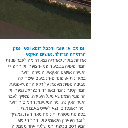
יום מס' 6 : פוג'י, רכבל רופא וואי, עמק
הרתיחה הגדולה, אושינו האקאי
ארוחת בוקר, לאחריה נצא דרומה לעבר פנינת
חמד יפיפיה בטבע היפני -הצופה על הר פוג'י,
העיירה אושינו האקאיי, העיירה ידועה
במעיינות -8 פונדים-הנובעים שיצרו לה
סביבה נופית מענגת על רקע הר פוג'י-פנינת
חמד קטנה נהנה באווירה הכפרית, נצפה על
הר פוגי' המתנשא מעל העיירה, נמשיך לעבר
העיר האקונה, עיר המעיינות החמים הידועה
ועיר האונסנים, נצא לשייט באגם אשי
בספינות מסורתיות נוסח מאה ה19, נמשיך
לעבר הפארק הלאומי פוג'י ההר הגעשי
המפורסם בכיפתו המושלגת אחד מסמליה