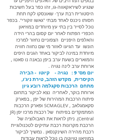
בנופים המרהיבים של האלפים היפניים עד
שנגיע לשיראקאווה-גו, זהו כפר בעל חשיבות
היסטורית רבת ערך- שאונסקו לקח תחת
חסותו ניכנס לאחד מבתי "גאשו זוקורי". בכפר
נוכל לסייר בין בתי עץ מיוחדים במוזיאון
הכפרי הפתוח לאחר יום קסום בהרי הידה
והאלפים היפניים הצפוניים נחזור למרכז
הונשו עד הגיעו לאזור מי שם נחווה חוויה
מיוחדת במינה לביקור באחד הגנים היפים
והמוארים בשעת ערב ביפן נבאנה נו סאטו ,
ארוחת ערב לינה נגויה .
יום מס' 9 : נגויה - קיוטו - הבירה
הקיסרית, מקדש הזהב, טירת ניג'ו,
מתחם הרכבות סקגלמה רובע גיון
ארוחת בוקר, לאחריה נצא לביקור בתחום
פיתוח הרכבות המהירות של יפן , בפארק
סקאמגלאב , SCMAGLEV ופארק הרכבות
המתמקדים בפיתוח של רכבות מרכז יפן (JR
Central). ניתן לראות את האבולוציה של
הרכבת מקרונות רכבת עתיקים לטכנולוגיית
רכבת מהירה השינקנסאן . נמשיך לביקור
במוזיאון טויוטה בו נוכל לראות עבודות