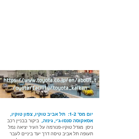
https://www.toyota.co.jp/en/about_t
oyota/facility/toyota_kaikan/
יום מס' 1-2: תל אביב טוקיו, צפון טוקיו,
אסאקוסה סנסו-ג'י, גינזה,
ביקור בבניין רכב
ניסן מגדל טוקיו-פנורמה על העיר יציאה נמל
תעופה תל אביב טיסה דרך יעד ביניים לעבר