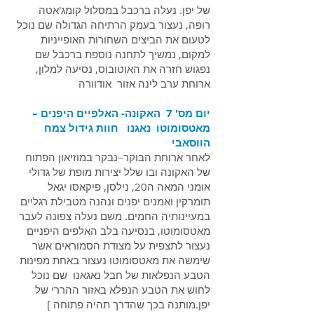
של יפן. נעלה ברכבל במסלול קומג'אטה
רופה, נעצור בעמק הרתיחה הגדולה שם נוכל
לטעום את הביצים השחורות האופייניות
למקום, נמשיך לתחנה נוספת ברכבל שם
נפגוש חזרה את האוטובוס, נסיעה למלון,
ארוחת ערב לינה אזור אודוורה
יום מס' 7 האקונה- האלפיים היפנים –
מאטסומוטו נאגנו חוות גידול צמח
הווסאבי
לאחר ארוחת הבוקר–נבקר במוזיאון הפתוח
של האקונה ובו שלל יצירות מופת של גדולי
אומני המאה ה20, נילסן, פיקאסו יגאל
תומרקין ואמנים יפנים ונהנה מטבילת רגליים
במעיינותיה החמים. משם נעלה צפונה לעבר
מאטסומוטו, בנסיעה בלב האלפים היפניים
נעצור לתצפית על מצודת הסמוראים אשר
שימשה את מאטסומוטו נעצור באחת מפינות
הטבע הנפלאות של חבל נאגאנו שם נוכל
לחוש את הטבע הנפלא באזור ההררי של
יפן.מותנה בכך שהדרך תהיה פתוחה ]