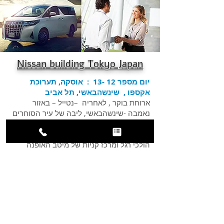
Nissan building Tokyo Japan
יום מספר 12 -13 : אוסקה, תערוכת
אקספו , שינשהבאשי, תל אביב
ארוחת בוקר , לאחריה –נטייל – באזור
נאמבה -שינשהבאשי, ליבה של עיר הסוחרים
העתיקה ברחוב הקניות העצום והמרשים
שהוא מרכז קניות תוסס מאוד עתיר בחנויות
הולכי רגל ומרכז קניות של מיטב האופנה
והמוצרים ניסע לביקור בתערוכת האקספו
הגדולה שבאזור קנסאי , EXPO2025
OSAKA,KANSAI,JAPAN2025.04.13-
2025.10.13 ניסע לנמל התעופה ונמריא דרך
יעד ביניים לתל אביב הנחיתה ביום 15