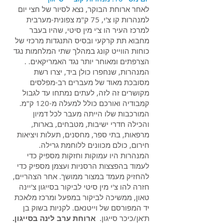
לאחר ארוחת הבוקר, נצא לסיור של חצי יום
למנהרות קו צ'י, 75 ק"מ צפונית-מערבית
למרכז העיר הו צ'י מין סיטי, שהיו בעבר
מחבוא תת קרקעי ובסיס התנגדות מרכזי של
כוחות הווייט קונג במהלך שתי המלחמות נגד
הצרפתים ומאוחר יותר נגד האמריקאים. .
המנהרות, שנחפרו כולן ביד, יצרו רשת
מסובכת מאוד של מעברים רב-מפלסים
מקושרים זה לזה, לעתים נמתחו עד לגבול
קמבודיה ואורכם כולל למעלה מ-120 ק"מ.
המורכבות שלו הייתה מעבר לכל דמיון
והכילה חדרי ישיבות, מטבחים, בארות,
מרפאות, בתי ספר, מחסנים, תעלות ויציאות
חירום, כולם מכוונים ללוחמת גרילה.
המנהרות היו עמוקות וחזקות מספיק כדי
לעמוד בהפצצות הרסניות ועצמן מספיק כדי
להחזיק מעמד במצור ממושך. אחר הצהריים,
חזרה להו צ'י מין סיטי לביקור בסייגון צ'יינה
טאון, ממשיכה לביקור במפעל ומרכז מלאכת
יד המפורסם של וייטנאם. לקניות בשוק בן
ת'אן/כיכר סייגון.
ארוחת ערב לינה בסייגון.