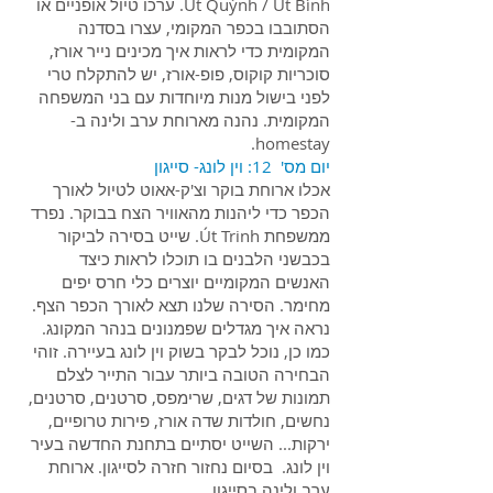
Út Quỳnh / Út Bình. ערכו טיול אופניים או
הסתובבו בכפר המקומי, עצרו בסדנה
המקומית כדי לראות איך מכינים נייר אורז,
סוכריות קוקוס, פופ-אורז, יש להתקלח טרי
לפני בישול מנות מיוחדות עם בני המשפחה
המקומית. נהנה מארוחת ערב ולינה ב-
homestay.
יום מס' 12: וין לונג- סייגון
אכלו ארוחת בוקר וצ'ק-אאוט לטיול לאורך
הכפר כדי ליהנות מהאוויר הצח בבוקר. נפרד
ממשפחת Út Trinh. שייט בסירה לביקור
בכבשני הלבנים בו תוכלו לראות כיצד
האנשים המקומיים יוצרים כלי חרס יפים
מחימר. הסירה שלנו תצא לאורך הכפר הצף.
נראה איך מגדלים שפמנונים בנהר המקונג.
כמו כן, נוכל לבקר בשוק וין לונג בעיירה. זוהי
הבחירה הטובה ביותר עבור התייר לצלם
תמונות של דגים, שרימפס, סרטנים, סרטנים,
נחשים, חולדות שדה אורז, פירות טרופיים,
ירקות... השייט יסתיים בתחנת החדשה בעיר
וין לונג. בסיום נחזור חזרה לסייגון. ארוחת
ערב ולינה בסייגון.