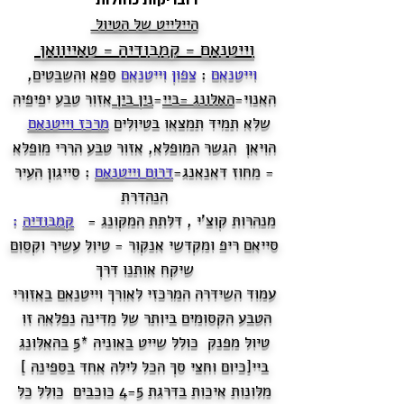
רובריקות כחולות
היילייט של הטיול
וייטנאם - קמבודיה - טאייוואן
וייטנאם
:
צפון וייטנאם
ספא והשבטים,
האנוי-
האלונג -ביי
-
נין בין
אזור טבע יפיפיה
שלא תמיד תמצאו בטיולים
מרכז וייטנאם
הויאן הגשר המופלא, אזור טבע הררי מופלא
- מחוז דאנאנג-
דרום וייטנאם
: סייגון העיר
הנהדרת
מנהרות קוצ'י , דלתת המקונג -
קמבודיה
:
סייאם ריפ ומקדשי אנקור -
טיול עשיר וקסום
שיקח אותנו דרך
עמוד השידרה המרכזי לאורך וייטנאם באזורי
הטבע הקסומים ביותר של מדינה נפלאה זו
טיול מפנק כולל שייט באוניה *5 בהאלונג
ביי[כיום וחצי סך הכל לילה אחד בספינה ]
מלונות איכות בדרגת 4-5 כוכבים כולל כל