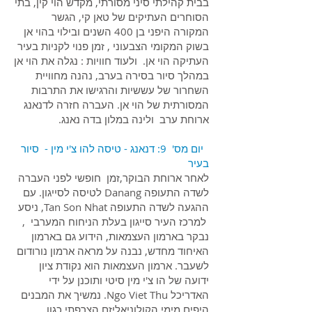
בבית קהילתי סיני מסורתי, מקדש הוי קין, בתי
הסוחרים העתיקים של טאן קי, הגשר
המקורה היפני בן 400 השנים ובילוי בהוי אן
בשוק המקומי הצבעוני , זמן פנוי לקניות בעיר
העתיקה הוי אן. ולעוד חוויות : נגלה את הוי אן
במהלך סיור בסירה בערב, נהנה מחוויית
השחרור של עששיות והרגישו את התרבות
המסורתית של הוי אן. העברה חזרה לדנאנג
ארוחת ערב ולינה במלון בדה נאנג.
יום מס' 9: דנאנג - טיסה להו צ'י מין - סיור
בעיר
לאחר ארוחת הבוקר,זמן חופשי לפני העברה
לשדה התעופה Danang לטיסה לסייגון. עם
ההגעה לשדה התעופה Tan Son Nhat, ניסע
למרכז העיר סייגון בעלת הניחוח המערבי ,
נבקר בארמון העצמאות, הידוע גם בארמון
האיחוד מחדש, נבנה על מראה ארמון נורודום
לשעבר. ארמון העצמאות הוא נקודת ציון
ידועה של הו צ'י מין סיטי ותוכנן על ידי
האדריכל Ngo Viet Thu. נמשיך את המבנים
היפים מימי הקולוניאליזם הצרפתי כגון