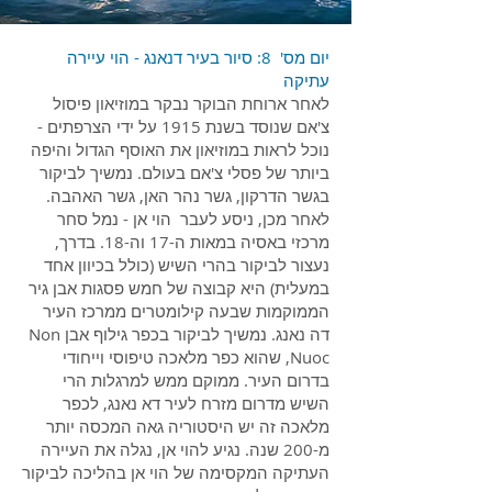
יום מס' 8: סיור בעיר דנאנג - הוי עיירה
עתיקה
לאחר ארוחת הבוקר נבקר במוזיאון פיסול
צ'אם שנוסד בשנת 1915 על ידי הצרפתים -
נוכל לראות במוזיאון את האוסף הגדול והיפה
ביותר של פסלי צ'אם בעולם. נמשיך לביקור
בגשר הדרקון, גשר נהר האן, גשר האהבה.
לאחר מכן, ניסע לעבר הוי אן - נמל סחר
מרכזי באסיה במאות ה-17 וה-18. בדרך,
נעצור לביקור בהרי השיש (כולל בכיוון אחד
במעלית) היא קבוצה של חמש פסגות אבן גיר
הממוקמות שבעה קילומטרים ממרכז העיר
דה נאנג. נמשיך לביקור בכפר גילוף אבן Non
Nuoc, שהוא כפר מלאכה טיפוסי וייחודי
בדרום העיר. ממוקם ממש למרגלות הרי
השיש מדרום מזרח לעיר דא נאנג, לכפר
מלאכה זה יש היסטוריה גאה המכסה יותר
מ-200 שנה. נגיע להוי אן, נגלה את העיירה
העתיקה המקסימה של הוי אן בהליכה לביקור