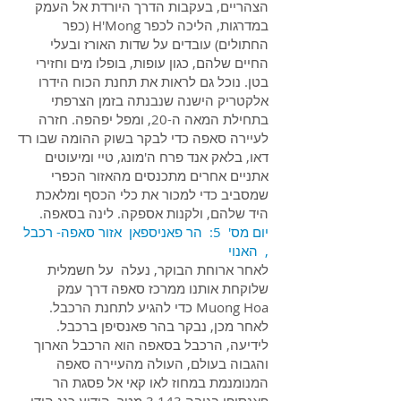
הצהריים, בעקבות הדרך היורדת אל העמק
במדרגות, הליכה לכפר H'Mong (כפר
החתולים) עובדים על שדות האורז ובעלי
החיים שלהם, כגון עופות, בופלו מים וחזירי
בטן. נוכל גם לראות את תחנת הכוח הידרו
אלקטריק הישנה שנבנתה בזמן הצרפתי
בתחילת המאה ה-20, ומפל יפהפה. חזרה
לעיירה סאפה כדי לבקר בשוק ההומה שבו רד
דאו, בלאק אנד פרח ה'מונג, טיי ומיעוטים
אתניים אחרים מתכנסים מהאזור הכפרי
שמסביב כדי למכור את כלי הכסף ומלאכת
היד שלהם, ולקנות אספקה. לינה בסאפה.
יום מס' 5: הר פאניספאן אזור סאפה- רכבל
, האנוי
לאחר ארוחת הבוקר, נעלה על חשמלית
שלוקחת אותנו ממרכז סאפה דרך עמק
Muong Hoa כדי להגיע לתחנת הרכבל.
לאחר מכן, נבקר בהר פאנסיפן ברכבל.
לידיעה, הרכבל בסאפה הוא הרכבל הארוך
והגבוה בעולם, העולה מהעיירה סאפה
המנומנמת במחוז לאו קאי אל פסגת הר