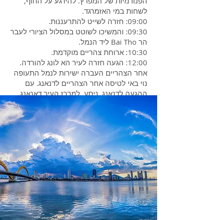
הפנורמיות של המפרץ. להירגע על החוף,
לשחות במי האזמרגד.
09:00: חזרה לשייט להתרעננות.
09:30: והמשיכו לשוטט במסלול הציורי לעבר
הר Bai Tho ליד הנמל.
10:30: ארוחת צהריים מוקדמת.
12:00: הגעה חזרה לעיר הא לונג להורדה.
אחר הצהריים העברה ישירות לנמל התעופה
נוי באי לטיסה אחר הצהריים לדנאנג. עם
ההגעה לדנאנג, ניסע למרכז העיר דאנאנג
לביצוע צ'ק-אין במלון. לינה בדנאנג
.