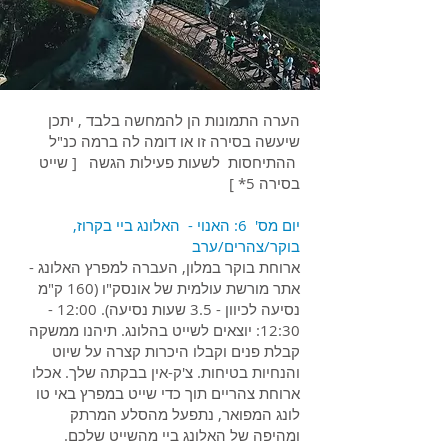
הערה התמונות הן להמחשה בלבד , יתכן
שיעשה בסירה זו או דומה לה ברמה כנ"ל
ההתיחסות לשעות פעילות הגשה [ שייט
בסירה 5* ]
יום מס' 6: האנוי - האלונג ביי בקרוז,
בוקר/צהרים/ערב
ארוחת בוקר במלון, העברה למפרץ האלונג -
אתר מורשת עולמית של אונסק"ו (160 ק"מ
נסיעה לכיוון - 3.5 שעות נסיעה). 12:00 -
12:30: יוצאים לשייט בהלונג. תיהנו ממשקה
קבלת פנים וקבלו היכרות קצרה על שיוט
והנחיות בטיחות. צ'ק-אין בבקתה שלך. אכלו
ארוחת צהריים תוך כדי שייט במפרץ באי טו
לונג המפואר, נתפעל מהסלע המרתק
ומהיפה של האלונג ביי מהשייט שלכם.