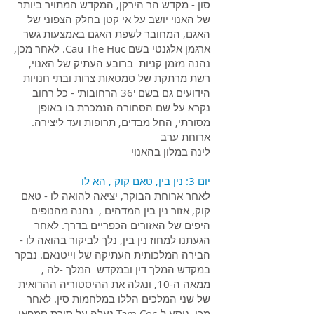
סון - מקדש הר הירקן, המקדש המתויר ביותר
של האנוי יושב על אי קטן בחלק הצפוני של
האגם, המחובר לשפת האגם באמצעות גשר
ארגמן אלגנטי בשם Cau The Huc. לאחר מכן,
נהנה מזמן קניות ברובע העתיק של האנוי,
רשת מרתקת של סמטאות צרות ובתי חנויות
הידועים גם בשם '36 הרחובות' - כל רחוב
נקרא על שם הסחורה הנמכרת בו באופן
מסורתי, החל מבדים, תרופות ועד ליצירה.
ארוחת ערב
לינה במלון בהאנוי
יום 3: נין בין, טאם קוק , הא לו
לאחר ארוחת הבוקר, יציאה להואה לו - טאם
קוק, אזור נין בין המדהים , נהנה מהנופים
היפים של האזורים הכפריים בדרך. לאחר
הגעתנו למחוז נין בין, נלך לביקור בהואה לו -
הבירה המלכותית העתיקה של וייטנאם. נבקר
במקדש המלך דין ובמקדש המלך -לה ,
ממאה ה-10, ונגלה את ההיסטוריה ההרואית
של שני המלכים הללו במלחמות סין. לאחר
מכן, ניסע ל-Tam Coc נעלה על סירת סמפאן