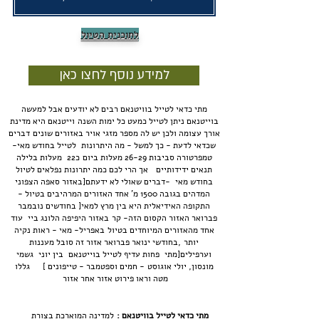
לתוכנית הטיול
למידע נוסף לחצו כאן
מתי כדאי לטייל בוויטנאם רבים לא יודעים אבל למעשה
בוייטנאם ניתן לטייל כמעט כל ימות השנה
וייטנאם היא מדינת
אורך עצומה ולכן יש לה מספר מזגי אויר באזורים שונים
דברים
שכדאי לדעת - כך למשל - מה היתרונות לטייל בחודש מאי
-
טמפרטורה סביבות 26-29 מעלות ביום
כ22 מעלות בלילה
תנאים ידידותיים
אך הרי לכם כמה יתרונות נפלאים לטיול
בחודש מאי -דברים שאולי לא ידעתם
[באזור סאפה הצפוני
המדהים בגובה 1500 מ' אחד האזורים המרהיבים בטיול -
התקופה האידיאלית היא בין מרץ למאי
[ בחודשים נובמבר
פברואר האזור הקסום הזה- קר
באזור היפיפה הלונג ביי עוד
אחד מהאזורים המיוחדים בטיול
באפריל- מאי - ראות נקיה
יותר
,
בחודשי ינואר פברואר אזור זה סובל מעננות
וערפילים
[מתי פחות עדיף לטייל בוייטנאם בין
יוני
גשמי
מונסון,
יולי אוגוסט
- חמים
וספטמבר
- טייפונים ]
גללו
מטה וראו פירוט אזור אחר אזור
מתי כדאי לטייל בוויטנאם :
למדינה המוארכת בצורת