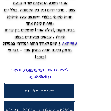
אזורי הטבע הנפלאים של וייטנאם
צפון , מרכז דרום ונין בין הקסומה ,כולל יום
חוויה מקומי בכפרי וייטנאם שעל הדלתה
ואירוח לילה אחד
בבית מקומי,[לילה אחד] טראקים בין שדות
האורז , שבטים צבעוניים בצפון
טאייוואן:
5 ימים לאורך החוף המזרחי במסלול
מרתק הלינה תהיה במלון אחד - בטייפי
[כוכב]
ליצירת קשר :
039515051
, ווצאפ
0508862671
רשימת מלונות
תוכנית טיול וייטנאם קמבודיה טייוואן 20 יום