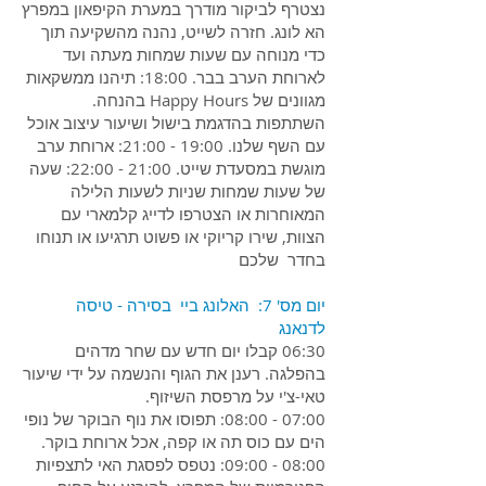
נצטרף לביקור מודרך במערת הקיפאון במפרץ
הא לונג. חזרה לשייט, נהנה מהשקיעה תוך
כדי מנוחה עם שעות שמחות מעתה ועד
לארוחת הערב בבר. 18:00: תיהנו ממשקאות
מגוונים של Happy Hours בהנחה.
השתתפות בהדגמת בישול ושיעור עיצוב אוכל
עם השף שלנו. 19:00 - 21:00: ארוחת ערב
מוגשת במסעדת שייט. 21:00 - 22:00: שעה
של שעות שמחות שניות לשעות הלילה
המאוחרות או הצטרפו לדייג קלמארי עם
הצוות, שירו קריוקי או פשוט תרגיעו או תנוחו
בחדר שלכם
יום מס' 7: האלונג ביי בסירה - טיסה
לדנאנג
06:30 קבלו יום חדש עם שחר מדהים
בהפלגה. רענן את הגוף והנשמה על ידי שיעור
טאי-צ'י על מרפסת השיזוף.
07:00 - 08:00: תפוסו את נוף הבוקר של נופי
הים עם כוס תה או קפה, אכל ארוחת בוקר.
08:00 - 09:00: נטפס לפסגת האי לתצפיות