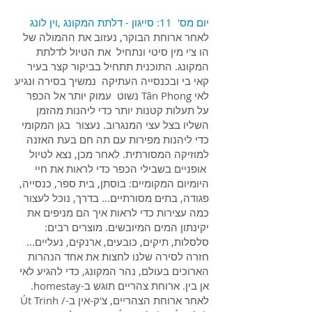
יום מס' 11: סייגון - דלתת המקונג ,וין לונג
לאחר ארוחת הבוקר, נעזוב את ההמולה של
הו צ'י מין סיטי ונתחיל את הטיול לדלתת
המקונג. התוכנית תתחיל בביקור קצר בעיר
קאי בי ובכנסייה העתיקה נמשיך בסירה ונגיע
לאי Tân Phong נשוט עמוק יותר אל הכפר
על תעלות קטנות יותר כדי ליהנות מהזמן
השליו בצל עצי המנגרוב. נעצור בגן המקומי
כדי ליהנות מפירות עם תה חם בעת האזנה
למוזיקה המסורתית. לאחר מכן, נצא לטיול
אופניים בשבילי הכפר כדי לראות את חיי
היומיום המקומיים: בוסתן, בית ספר, כנסייה,
פגודה, בתים מסורתיים... בדרך, נוכל לעצור
כמה עצירות כדי לראות איך הם מניפים את
יקינתון המים המיובשים. מוצרים רבים:
סלסלות, תיקים, כובעים, ארנקים, נעליים...
חזרה לסירה שלנו לחצות את אחד הנהרות
הארוכים בעולם, נהר המקונג, כדי להגיע לאי
אן בין. ארוחת צהריים תוגש ב-homestay.
לאחר ארוחת הצהריים, צ'ק-אין ב-Út Trinh /