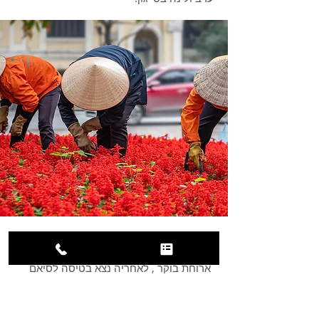
]יום מס' 13: סייגון - טיסה לסיאם ריפ
[קמבודיה
ארוחת בוקר , לאחריה נצא בטיסה לסיאם
ריפ קמבודיה , נפגוש את מדריך טיולים
בסיאם ריפ , העברה למלון ארוחת ערב. מזנון
ארוחת ערב , לינה בסיאם ריפ , בערב נצא