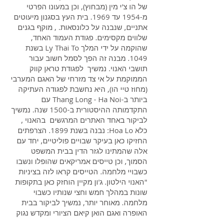
של הו צ'י מין (מבחוץ), וכן במעונו הפרטי
מ-1954 עד 1969. בית העץ בסגנון מיעוטים
אתניים, שנבנה על כלונסאות. , מוקף בגנים
שלווים מקסימים. פגודת העמוד האחד,
שהוקמה על ידי המלך Ly Thai To בשנת
1049. מבנה זה הפך לסמל חשוב עבור
תושבי האנוי. נמשיך לפגודת טראן קווק
הממוקמת על אי צד מזרחי של האגם המערבי
(מחוז טיי הו), היא נחשבת לפגודה העתיקה
ביותר ב-Thang Long - Ha Noi עם
התקדמותה ההיסטורית ב-1500 שנה. נמשיך
לביקור באחד האתרים המרגשים בהאנוי ,
כלא Hoa Lo: נבנה בשנת 1899. הצרפתים
החזיקו כאן בעיקר שבויים פוליטיים, יחד עם
אלה שהמתינו לגזר הדין בבית המשפט
הסמוך, וכן טייסים אמריקאים שהופלו ונשבו
כשבויי מלחמה. הטייסים קראו לזה בציניות
"האנוי הילטון. ג'ון מקיין הוחזק כאן בתקופות
שונות במהלך חמש וחצי שנותיו כשבוי
מלחמה. מאוחר יותר, נמשיך לביקור בבית
האופרה ואגם הואן קיאם הציורי ומקדש נגוק