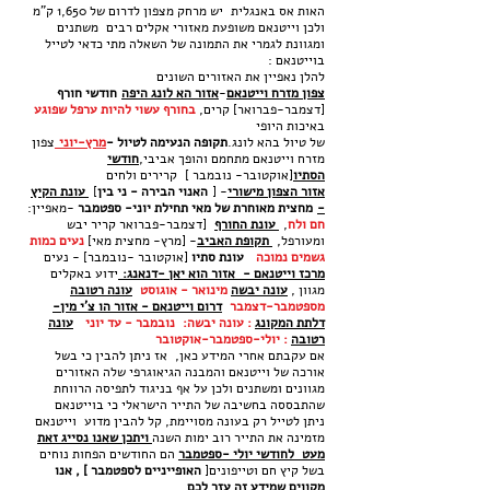
האות אס באנגלית יש מרחק מצפון לדרום של 1,650 ק"מ
ולכן וייטנאם משופעת מאזורי אקלים רבים משתנים
ומגוונת לגמרי את התמונה של השאלה מתי כדאי לטייל
בוייטנאם :
להלן נאפיין את האזורים השונים
צפון מזרח וייטנאם
-
אזור הא לונג היפה
חודשי חורף
[דצמבר-פברואר] קרים,
בחורף עשוי להיות ערפל שפוגע
באיכות היופי
של טיול בהא לונג.
תקופה הנעימה לטיול -
מרץ-יוני
צפון
מזרח וייטנאם מתחמם והופך אביבי,
חודשי
הסתיו
[אוקטובר- נובמבר ] קרירים ולחים
אזור הצפון מישורי
- [
האנוי הבירה - ני בין
]
עונת הקיץ
-
מחצית מאוחרת של מאי תחילת יוני- ספטמבר
-מאפיין:
חם ולח
,
עונת החורף
[דצמבר-פברואר קריר יבש
ומעורפל,
תקופת האביב
- [מרץ- מחצית מאי]
נעים כמות
גשמים נמוכה
עונת סתיו
[אוקטובר -נובמבר] - נעים
מרכז וייטנאם - אזור הוא יאן -דנאנג:
ידוע באקלים
מגוון ,
עונה יבשה
מינואר - אוגוסט
עונה רטובה
מספטמבר-דצמבר
דרום וייטנאם - אזור הו צ'י מין-
דלתת המקונג
: עונה יבשה: נובמבר - עד יוני
עונה
רטובה
: יולי-ספטמבר-אוקטובר
אם עקבתם אחרי המידע כאן, אז ניתן להבין כי בשל
אורכה של וייטנאם והמבנה הגיאוגרפי שלה האזורים
מגוונים ומשתנים ולכן על אף בניגוד לתפיסה הרווחת
שהתבססה בחשיבה של התייר הישראלי כי בוייטנאם
ניתן לטייל רק בעונה מסויימת, קל להבין מדוע וייטנאם
מזמינה את התייר רוב ימות השנה
ויתכן שאנו נסייג זאת
מעט לחודשי יולי -ספטמבר
הם החודשים הפחות נוחים
בשל קיץ חם וטייפונים[
האופייניים לספטמבר ] , אנו
מקווים שמידע זה עזר לכם