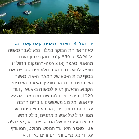
יום מס' 4: האנוי - סאפה, קאט קאט וילג
לאחר ארוחת הבוקר במלון, נצא לעבר סאפה
ל-SAPA. כ-350 ק"מ רחוק מצפון-מערב
מהאנוי. סאפה (או צ'אפה- "המקום החולי")
הופיע לראשונה במפה הלאומית של וייטנאם
בסוף שנות ה-80 של המאה ה-19, כאשר
הצרפתים ירדו בהר טונקין. האזרח הצרפתי
הקבוע הראשון הגיע לסאפה ב-1909, ועד
1920, היו מספר וילות שנבנות באזור זה על
ידי אנשי מקצוע משגשגים עוברים הרבה
עליות ומורדות, כיום, הרובע הוא ביתם של
מגוון גדול של אנשים אתניים, כולל חמש
קבוצות עיקריות של המונג, יאו, טאי, זאיי וצ'ה
פו... סאפה היא יעד הנופש הבולט, המועדף
על ידי מקומיים ותיירים זרים כאחד. אחר