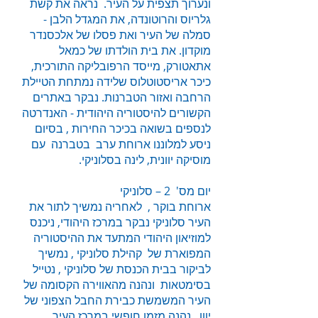
ונערוך תצפית על העיר. נראה את קשת
גלריוס והרוטונדה, את המגדל הלבן -
סמלה של העיר ואת פסלו של אלכסנדר
מוקדון. את בית הולדתו של כמאל
אתאטורק, מייסד הרפובליקה התורכית,
כיכר אריסטוטלוס שלידה נמתחת הטיילת
הרחבה ואזור הטברנות. נבקר באתרים
הקשורים להיסטוריה היהודית - האנדרטה
לנספים בשואה בכיכר החירות , בסיום
ניסע למלוננו ארוחת ערב בטברנה עם
מוסיקה יוונית, לינה בסלוניקי.
יום מס' 2 – סלוניקי
ארוחת בוקר , לאחריה נמשיך לתור את
העיר סלוניקי נבקר במרכז היהודי, ניכנס
למוזיאון היהודי המתעד את ההיסטוריה
המפוארת של קהילת סלוניקי , נמשיך
לביקור בבית הכנסת של סלוניקי , נטייל
בסימטאות ונהנה מהאווירה הקסומה של
העיר המשמשת כבירת החבל הצפוני של
יוון , נהנה מזמן חופשי במרכז העיר ,