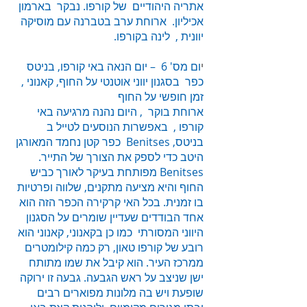
אתריה היהודיים של קורפו. נבקר בארמון
אכיליון. ארוחת ערב בטברנה עם מוסיקה
יוונית , לינה בקורפו.
י
ום מס' 6 – יום הנאה באי קורפו, בניטס
כפר בסגנון יווני אוטנטי על החוף, קאנוני ,
זמן חופשי על החוף
ארוחת בוקר , היום נהנה מרגיעה באי
קורפו , באפשרות הנוסעים לטייל ב
בניטס, Benitses כפר קטן נחמד המאורגן
היטב כדי לספק את הצורך של התייר.
Benitses מפותחת בעיקר לאורך כביש
החוף והיא מציעה מתקנים, שלווה ופרטיות
בו זמנית. בכל האי קרקירה הכפר הזה הוא
אחד הבודדים שעדיין שומרים על הסגנון
היווני המסורתי כמו כן בקאנוני, קאנוני הוא
רובע של קורפו טאון, רק כמה קילומטרים
ממרכז העיר. הוא קיבל את שמו מתותח
ישן שניצב על ראש הגבעה. גבעה זו ירוקה
שופעת ויש בה מלונות מפוארים רבים