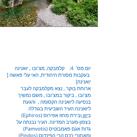
Mission
י
ום מס' 4: קלמבקה, מצ'ובו , יואנינה
בעקבות מסורת היהודית, האי עלי פאשה [
יואנינה]
ארוחת בוקר , נצא מקלמבקה לעבר
מצ'ובו , ביקור במצ'ובו , משם נמשיך
בנסיעה ליואנינה הקסומה , והגעת
ליואנינה העיר השביעית בגודלה
ב
יוון
ובירת מחוז אפירוס (Ephiros)
בצפון-מערב המדינה. העיר נבנתה על
גדות אגם פאמבוטיס (Pamvotis)
ומאחורי רכס הרי הפינדוס (Pindos)