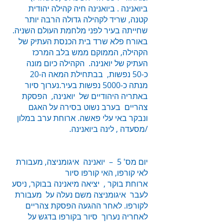
ביואנינה . ביואנינה חיה קהילה יהודית
קטנה, שריד לקהילה גדולה הרבה יותר
שחייתה בעיר לפני מלחמת העולם השניה.
באורח פלא שרד בית הכנסת העתיק של
הקהילה, הממוקם ממש בלב המרכז
העתיק של יואנינה. הקהילה כיום מונה
כ-50 נפשות, בבתחילת המאה ה-20
מנתה כ-5000 נפשות בעיר.נערוך סיור
באתריה היהודיים של יואנינה, הפסקת
צהריים בערב נשוט בסירה על האגם
ונבקר באי עלי פאשה. ארוחת ערב במלון
/מסעדה , לינה ביואנינה.
יום מס' 5 – יואנינה איגומניצה, מעבורת
לאי קורפו, האי קורפו סיור
ארוחת בוקר , יציאה מיאנינה בבוקר, ניסע
לעבר איגומניצה משם נעלה על מעבורת
לקורפו. לאחר ההגעה הפסקת צהריים
לאחריה נערוך סיור בקורפו בדגש על