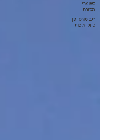
לשומרי
מסורת
רגב טורס יפן
טיולי איכות