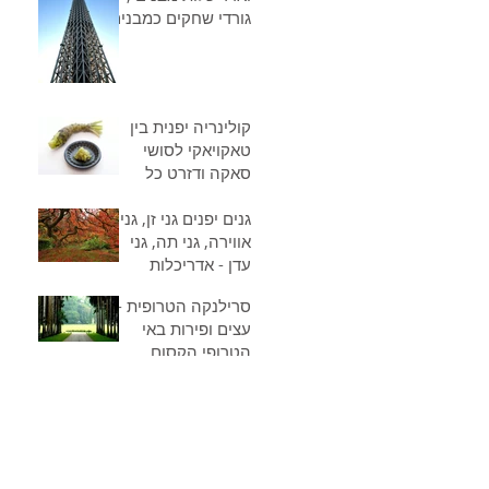
גורדי שחקים כמבנים
חכמים ביפן
קולינריה יפנית בין
טאקויאקי לסושי
סאקה ודזרט כל
המנות ,מגוון
גנים יפנים גני זן, גני
הקינוחים,כדאי להכיר
אווירה, גני תה, גני
לפני שמבקרים ביפן
עדן - אדריכלות
הגנים של יפן
סרילנקה הטרופית -
אלוהותו של הטבע
עצים ופירות באי
הטרופי הקסום