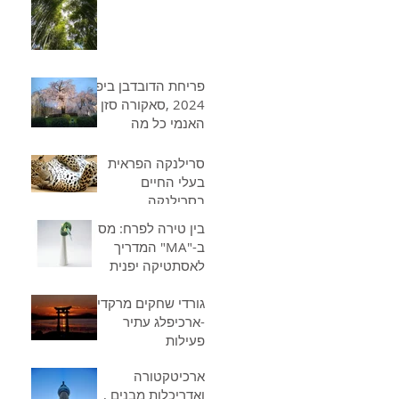
המרתקות של יפן
חודש אחר חודש
פריחת הדובדבן ביפן
2024 ,סאקורה סזן ,
האנמי כל מה
שרציתם לדעת
סרילנקה הפראית
בעלי החיים
בסרילנקה
בין טירה לפרח: מסע
ב-"MA" המדריך
לאסתטיקה יפנית
למטייל - מעומק
הטירות,דרך אומנות
גורדי שחקים מרקדים
-ארכיפלג עתיר
המכחול ועד לענף
הפרח
פעילות
ססמית-הישגים
ארכיטקטורה
הנדסיים
ואדריכלות מבנים ,