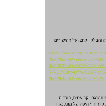
ק והבלקן  לחצו על הקישורים 
https://www.regev-tours.co
%D7%9E%D7%95%D7%98%
%D7%95%D7%93%D7%95%
7-%D7%98%D7%99%D7%95
%D7%92%D7%90%D7%92%D
נטנגרו, קרואטיה, בוסניה 
"מ , שמתוכם 248 ק"מ יהוו את קו החוף היפה של מונטנגרו  