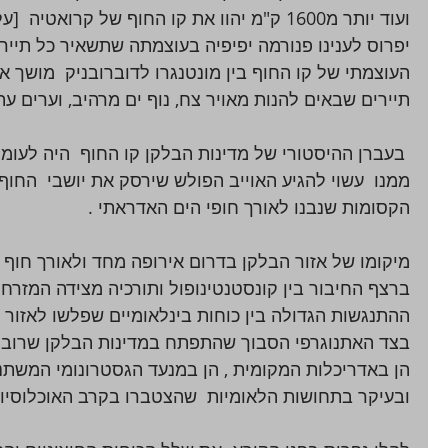
יפרוס לענינו פנורמה יפיפיה בעוצמתה שתשאיר כל תייר נ
העוצמתי של קו החוף בין מונטנגרו לדוברובניק  מושך א
תיירים שבאים להנות מאויר צח, נוף ים מרהיב, וערים עת
 בעברן ההיסטורי של מדינות הבלקן קו החוף  היה לעומ
ממנו  עשוי להגיע האוייב הפולש שירסק את יושבי  החוף
הקסומות שנבנו לאורך חופי הים האדראתי .
מיקומו של אזור הבלקן בדרום אירופה מחד ולאורך חוף ה
ברצף החיבור בין קונסטנטינופול ותורכיה מצידה המזרחי
ההתנגשות הגדולה בין כוחות בינלאומיים שפלשו לאזור 
בצד האתנוגרפי הסבוך שהתפתח במדינות הבלקן שרובן ה
הן באדריכלות המקומית , הן במנעד הגסטרונומי המשתנה 
ובעיקר בתחושות הלאומיות  שהצטברו בקרב האוכלוסיות 