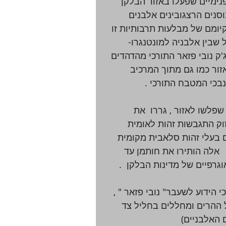
נימיים שפעלו באזור הבלקן 
סנים הרצגובינים אלבנים 
יומם של מבלעות תרבותיות זו 
 שבין אלבניה למונטנגרו- 
'ק נובי פזאר התורכי מהדהדים 
ור כמו גם מתוך המרכיב 
בכי המטבח התורכי . 
 שפלשו לאזור , גררו  את 
זוק התגבשות זהות לאומית 
 בעלי זהות סלאבית מקומית  
 אלה הותירו את חותמן עד 
וגרפיים של מדינות הבלקן  . 
 הידוע לשעבר" נובי פזאר " , 
 ההרים ומחללים בחליל צד  
 האלבניים) 