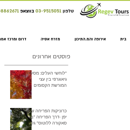
טלפון
03-9515051
בווצאפ
08862671
בית
אירופה והמ.התיכון
מזרח אסיה
דרום ומרכז אמר
פוסטים אחרונים
"לוחשי העלים: מסע
גיאוגרפי בין עצי
המורשת הקסומים
של יפן"
כרוניקות הפריחה של
יפן -דרך הפריחה "בין
סאקורה ללוטוס" גלו
את הפריחות