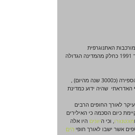
מורכבות האתנוגרפית 
,והתרבותית במרחב של הבלקן שרובו כמעט היה ידוע עד 1991 כחלק מהמדינה הגדולה 
ראשית ההתיישבות באזור ידועה לנו מ-1000 שנה לפני הספירה (כ3000 שנה מהיום) , 
האדראתי  שהיה ידוע כמדינת 
בעיקר לאורך החופים הרבים 
יימת כיום הסכמה כי האילירים 
מונטנגרו
, וכי ה
יוונים
 היו אלה 
ספים אשר ישבו לאורך חופי 
הים 