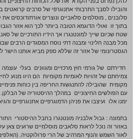
להלן נפרוס בפני הקורא  את שלל הכוחות החיצוניים והפ
והובילו לסבך התרבותי אתנוגרפי של סרבים קרואטים בו
סלובנים , מוסלמים סלאביים ונוצרים אורתודוכסים את ק
בתוך זו  ואולי הדוגמא הטובה ביותר לכך הוא אזור הגבול
שטח שכיום שייך למונטנגרו אך הידיו התורכיים של סאנג
מכל מבנה חלינוי ומבנה דתי נוסח המסגדים הרבים שבאז
הגסטרונומי של אזור זה שללא ספק מביא אותנו הישר לנ
 חדירתם  של גורמי חוץ מרכזיים ומגוונים  בעלי  עוצמה 
צמיחתם של זהויות לאומיות מקומיות  הם היוו מנוע לחי
מקומית  שהובילה להתנגשות החריפה בין כוחות פנימיים
עם הפולשים החיצוניים  במהלך ההיסטוריה של הבלקן.  
ימנו אלו  ועיצבו את פניהן הדמוגרפיים אתנוגרפיים והגיא
בתמונה : גבול אלבניה מונטנגרו בחבל ההיסטורי  התורכי
באזור זה נוכל לראות סלאבים מוסלמיים שרועים צאן על
לאור השמש והנוף המרהיב של הרי פרולוקטיה. (האלפים