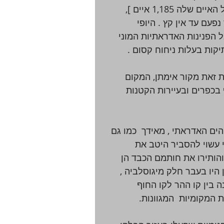
ועוד יותר מ1600 ק"מ יהוו את קו החוף של קרואטיה  [על האיים שלה 1,185 איים ], 
פעם עד אין קץ . היופי 
ל הפנינות האדראתיות המוני 
יקות בעלות ניחוח קסום . 
ת זאת מקור אימתן, המקום 
 בכפרים ובעיירות הקטנות 
ים האדראתי , מאידך  כמו גם 
 עשוי להסביר היטב את 
והותירו את חותמם הכבד הן 
יו בעבר חלק מיגוסלביה ,   
בין קו ההר לקו החוף  
המקומיות  המגוונות.