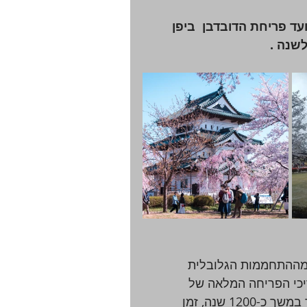
ד פריחת הדובדבן  ביפן 
שנה . 
 מההתחממות הגלובלית 
י תיעוד תאריכי הפריחה המלאה של 
יאמאזאקורה (Prunus jamasakura) בקיוטו, יפן, שתועד במשך כ-1200 שנה, זמן 