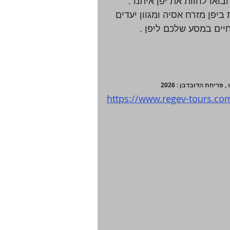
או לחוות את יפן איתנו . 
 ביפן מזרח אסיה ומגוון יעדים 
ים במסע שלכם ליפן .  
חת הדובדבן : 2026 
https://www.regev-tours.co