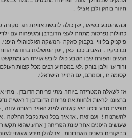
חיוור בוהק ולבן אצילי . 
וכהשהטבע בשיאו , יפן כולה לובשת אווירת חג  סקורה סזן
כחולות נפרסות מתחת לעצי הדובדבן ומשפחות עם ילדיהן 
פיקניק בליווי  בקבוק סאקה -המשקה האלכוהולי היפני. 
וברביקיו .  האביב כבר כאן , יפן המושלגת בחודשי החו
הנעים והפורח שבו הטבע כולו לובש אוירת חג ומתקשט בצ
ורוד עז, ולבן בוהק .לא במפתיע רבים מכל קצוות העולם
קסומה זו , וכומתם, גם התייר הישראלי. 
אז לשאלה המטרידה ביותר, מתי פריחת הדובדן,  מתי אם
ברצוננו לראות ולחוות את פריחת הדובדבן ? ראשית נדגי
תופעת טבע וככזו היא קשורה למזג האויר באותה עונה , 
להשתנות !  ועם זאת , אז איך בכל זאת נקבל החלטה , א
שעושים היפנים אחר עונת הפריחה [ ארוע שהוא תקשורתי 
בביקורים בשנים האחרונות . אז להלן מידע שעשוי לעזור