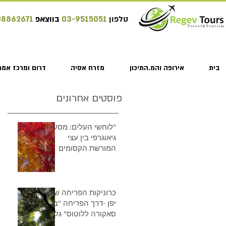
טלפון
03-9515051
בווצאפ
08862671
בית
אירופה והמ.התיכון
מזרח אסיה
דרום ומרכז אמר
פוסטים אחרונים
"לוחשי העלים: מסע
גיאוגרפי בין עצי
המורשת הקסומים
של יפן"
כרוניקות הפריחה של
יפן -דרך הפריחה "בין
סאקורה ללוטוס" גלו
את הפריחות