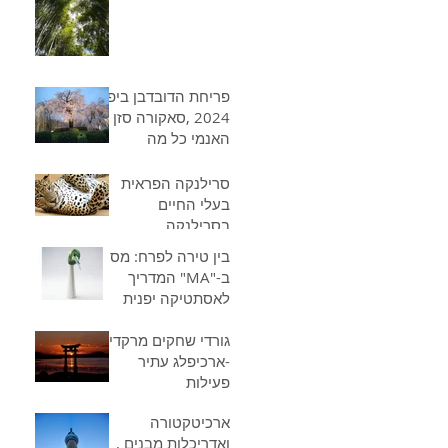
המרתקות של יפן
חודש אחר חודש
פריחת הדובדבן ביפן
2024 ,סאקורה סזן ,
האנמי כל מה
שרציתם לדעת
סרילנקה הפראית
בעלי החיים
בסרילנקה
בין טירה לפרח: מסע
ב-"MA" המדריך
לאסתטיקה יפנית
למטייל - מעומק
הטירות,דרך אומנות
גורדי שחקים מרקדים
-ארכיפלג עתיר
המכחול ועד לענף
הפרח
פעילות
ססמית-הישגים
ארכיטקטורה
הנדסיים
ואדריכלות מבנים ,