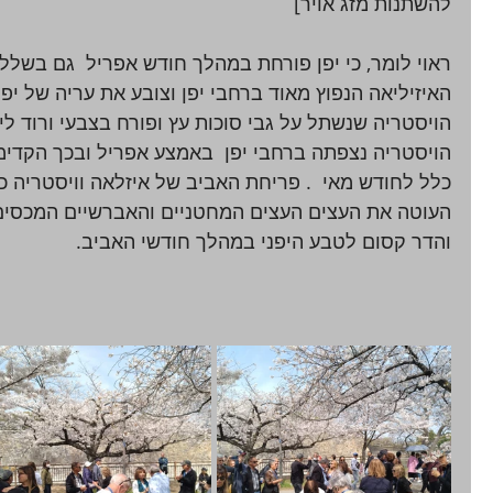
להשתנות מזג אויר] 
ראוי לומר, כי יפן פורחת במהלך חודש אפריל  גם בשלל 
האיזיליאה הנפוץ מאוד ברחבי יפן וצובע את עריה של יפן 
הויסטריה נצפתה ברחבי יפן  באמצע אפריל ובכך הקדימ
כלל לחודש מאי  . פריחת האביב של איזלאה וויסטריה כ
העוטה את העצים העצים המחטניים והאברשיים המכסים א
והדר קסום לטבע היפני במהלך חודשי האביב.  