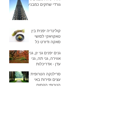
גורדי שחקים כמבנים
חכמים ביפן
קולינריה יפנית בין
טאקויאקי לסושי
סאקה ודזרט כל
המנות ,מגוון
גנים יפנים גני זן, גני
הקינוחים,כדאי להכיר
אווירה, גני תה, גני
לפני שמבקרים ביפן
עדן - אדריכלות
הגנים של יפן
סרילנקה הטרופית -
אלוהותו של הטבע
עצים ופירות באי
הטרופי הקסום