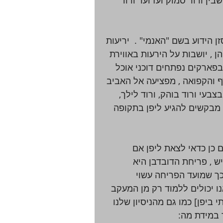
 הידוע בשם "האנמי" .  יריעות 
, יושבות על הירעות באווירת 
בפארקים נפתחים דוכני אוכל 
רף והקפואה , מפציעה אל האביב 
בעי ורוד בוהק, ורוד לילך, 
 מבקשים להגיע ליפן בתקופה 
 כן כדאי לצאת ליפן אם 
ש , פריחת הדובדבן היא 
כך שמועד הפריחה עשוי 
נו יכולים ללמוד רק מן המעקב 
ביפן] כמו גם מהניסיון שלנו 
 במידת מה: