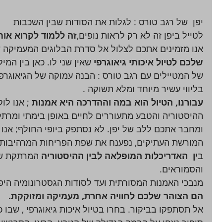
יפן  של רגב טורס : לגלות את הסודות שבין השכבות  
לטייל ביפן זה לא רק לראות נופים,
זה ללמוד לקרוא אות
אנו מזמינים אתכם לצלול אל סדרת הבלוגים המעמיקה של
שלכם לטיול איכותי גיאוגרפי
 שאין שני לו. כאן בין המי
של המטיילים עם רגב טורס : הבנה עמוקה של הגיאוגרפ
בליווי עשיר מיוחד ומלא תשוקה . 
עבורנו, הטיול הוא במה וההדרכה היא אמנות
 ; אנו ל
ההיסטוריה והטבע מתעוררים לחיים באופן בימתי ומרתק, 
ומחבר אתכם ללב של יפן. לא נסתפק ביופי החולף; אנו 
המורשת העתיקים, נפענח את שפת הפריחות המרהיבות 
ב
ין  האדריכלות המופלאה לבין ההיסטוריה
 המרתקת ש
והסמוראים. 
מנבכי האמנות המסורתית ועד לסודות הגסטרונומיה היפנ
הם הצוהר שלכם לחוויה אחרת, מעמיקה ומזוקקת. 
אל תסתפקו בביקור. בחרו בטיול איכות גיאוגרפי , שבו 