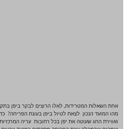
אחת השאלות המטרידות, לאלו הרוצים לבקר ביפן בתקופ
מהו המועד הנכון  לצאת לטיול ביפן בעונת הפריחה?  כ
ואווירת החג שעוטה את יפן בכל רחובות  עריה המרכזיות
ועמקים שבמהלך עונת הפריחה מתכסים במנעד צבעים שבין