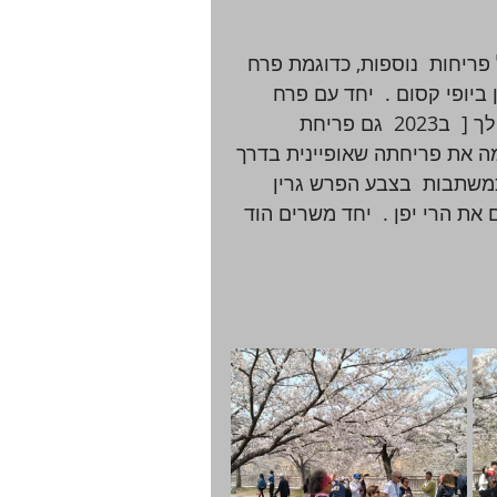
פריחות  נוספות, כדוגמת פרח 
ביופי קסום .  יחד עם פרח 
הויסטריה שנשתל על גבי סוכות עץ ופורח בצבעי ורוד לילך [  ב2023  גם פריחת 
ה את פריחתה שאופיינית בדרך 
משתבות  בצבע הפרש גרין  
ת הרי יפן .  יחד משרים הוד 