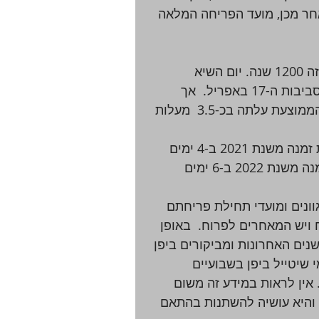
ה יציב יחסית מ-812 ועד 1800, אך לאחר מכן, מועד הפריחה המלאה  
ב- 2021, נרשם תאריך הפריחה המלא המוקדם ביותר מזה 1200 שנה. יום השיא 
[כשהעצים בשיא פריחתם ] הממוצע בשנות ה-50 היה בסביבות ה-17 באפריל.  אך  
ב-2020, זה היה כבר  ב-5 באפריל, כאשר הטמפרטורה הממוצעת עלתה בכ-3.5  מעלות 
וונים ומועדי תחילת פריחתם 
ויש המאחרים לפרוח.  באופן 
נים האחרונות ומביקורים ביפן 
י שיטייל ביפן בשבועיים 
אין לראות במידע זה משום  
 והיא עושיה להשתנות בהתאם 